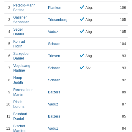
Petzold-Mähr
2
Planken
Abg.
106
Bettina
Gassner
3
Triesenberg
Abg.
105
Sebastian
Seger
4
Vaduz
Abg.
105
Daniel
Konrad
5
Schaan
104
Florin
Salzgeber
6
Triesen
Abg.
93
Daniel
Vogelsang
7
Schaan
Stv.
93
Nadine
Hoop
8
Schaan
92
Judith
Rechsteiner
9
Balzers
89
Martin
Risch
10
Vaduz
87
Lorenz
Brunhart
11
Balzers
85
Daniel
Bischof
12
Vaduz
84
Manfred