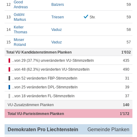
Good
12
Balzers
59
Andreas
Gstöhl
13
Triesen
Stv.
59
Markus
Keller
14
Vaduz
58
Thomas
Moser
15
Vaduz
57
Roland
Total VU Kandidatenstimmen Planken
1’032
...von 29 (37.7%) unveränderten VU-Stimmzetteln
435
...von 48 (62.3%) veränderten VU-Stimmzetteln
490
...von 52 veränderten FBP-Stimmzetteln
31
...von 25 veränderten DPL-Stimmzetteln
39
...von 18 veränderten FL-Stimmzetteln
37
VU-Zusatzstimmen Planken
140
Total VU-Parteistimmen Planken
1’172
Demokraten Pro Liechtenstein
Gemeinde Planken