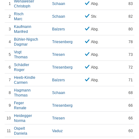
Wenaweser
1
Schaan
Abg.
83
Christoph
Risch
2
Schaan
Stv.
82
Marc
Kaufmann
3
Balzers
Abg.
80
Manfred
Bühler-Nigsch
4
Triesenberg
Abg.
78
Dagmar
Vogt
5
Triesen
Abg.
73
Thomas
Schädler
6
Triesenberg
Abg.
72
Roger
Heeb-Kindle
7
Balzers
Abg.
71
Carmen
Hagmann
8
Schaan
68
Thomas
Feger
9
Triesenberg
66
Renate
Heidegger
10
Triesen
66
Norma
Ospelt
11
Vaduz
60
Daniela