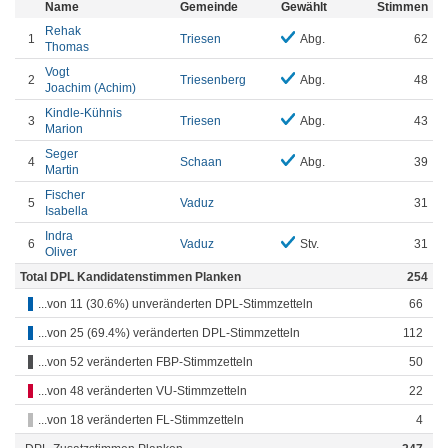
Name
Gemeinde
Gewählt
Stimmen
Rehak
1
Triesen
Abg.
62
Thomas
Vogt
2
Triesenberg
Abg.
48
Joachim (Achim)
Kindle-Kühnis
3
Triesen
Abg.
43
Marion
Seger
4
Schaan
Abg.
39
Martin
Fischer
5
Vaduz
31
Isabella
Indra
6
Vaduz
Stv.
31
Oliver
Total DPL Kandidatenstimmen Planken
254
...von 11 (30.6%) unveränderten DPL-Stimmzetteln
66
...von 25 (69.4%) veränderten DPL-Stimmzetteln
112
...von 52 veränderten FBP-Stimmzetteln
50
...von 48 veränderten VU-Stimmzetteln
22
...von 18 veränderten FL-Stimmzetteln
4