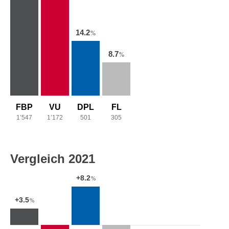
14.2
%
8.7
%
FBP
VU
DPL
FL
1’547
1’172
501
305
Vergleich 2021
+8.2
%
+3.5
%