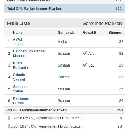
DPL-Zusatzstimmen Planken
247
Total DPL-Parteistimmen Planken
501
Freie Liste
Gemeinde Planken
Name
Gemeinde
Gewählt
Stimmen
As'Ad
1
Vaduz
32
Tatjana
Haldner-Schierscher
2
Schaan
Abg.
32
Manuela
Risch
3
Schaan
Stv.
29
Benjamin
Schurte
4
Balzers
23
Samuel
Sprenger
5
Schaan
23
Stefan
Kaufmann
6
Schaan
20
Gustav
Total FL Kandidatenstimmen Planken
159
...von 6 (25.0%) unveränderten FL-Stimmzetteln
36
...von 18 (75.0%) veränderten FL-Stimmzetteln
93