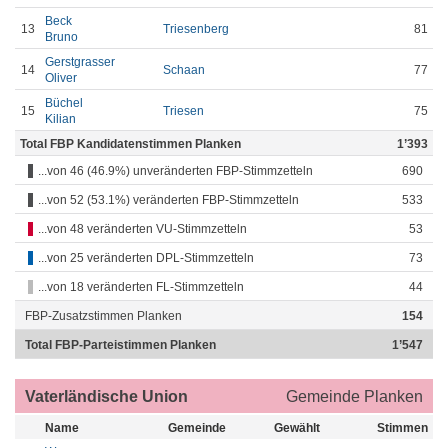
Beck
13
Triesenberg
81
Bruno
Gerstgrasser
14
Schaan
77
Oliver
Büchel
15
Triesen
75
Kilian
Total FBP Kandidatenstimmen Planken
1’393
...von 46 (46.9%) unveränderten FBP-Stimmzetteln
690
...von 52 (53.1%) veränderten FBP-Stimmzetteln
533
...von 48 veränderten VU-Stimmzetteln
53
...von 25 veränderten DPL-Stimmzetteln
73
...von 18 veränderten FL-Stimmzetteln
44
FBP-Zusatzstimmen Planken
154
Total FBP-Parteistimmen Planken
1’547
Vaterländische Union
Gemeinde Planken
Name
Gemeinde
Gewählt
Stimmen