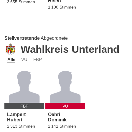
Helen
3’655 Stimmen
1’100 Stimmen
Stellvertretende
Abgeordnete
Wahlkreis Unterland
Alle
VU
FBP
FBP
VU
Lampert
Oehri
Hubert
Dominik
2’313 Stimmen
2’141 Stimmen