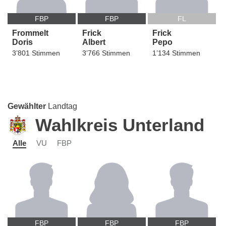
FBP
FBP
FL
Frommelt
Frick
Frick
Doris
Albert
Pepo
3’801 Stimmen
3’766 Stimmen
1’134 Stimmen
Gewählter
Landtag
Wahlkreis Unterland
Alle
VU
FBP
FBP
FBP
FBP