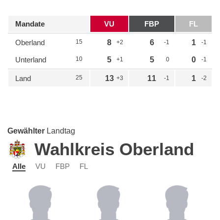
Mandate
VU
FBP
FL
Oberland
15
8
6
1
+2
-1
-1
Unterland
10
5
5
0
+1
0
-1
Land
25
13
11
1
+3
-1
-2
Gewählter
Landtag
Wahlkreis Oberland
Alle
VU
FBP
FL