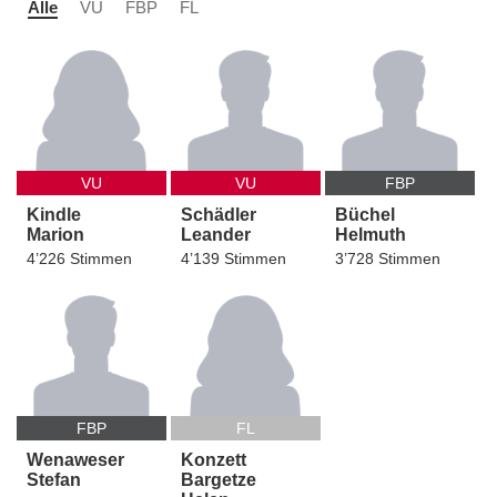
Alle
VU
FBP
FL
VU
VU
FBP
Kindle
Schädler
Büchel
Marion
Leander
Helmuth
4’226 Stimmen
4’139 Stimmen
3’728 Stimmen
FBP
FL
Wenaweser
Konzett
Stefan
Bargetze