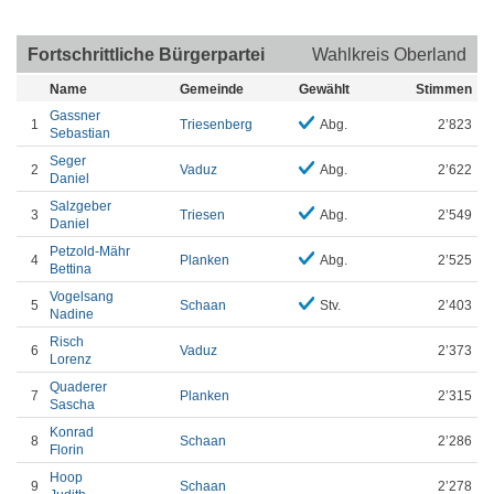
Fortschrittliche Bürgerpartei
Wahlkreis Oberland
Name
Gemeinde
Gewählt
Stimmen
Gassner
1
Triesenberg
Abg.
2’823
Sebastian
Seger
2
Vaduz
Abg.
2’622
Daniel
Salzgeber
3
Triesen
Abg.
2’549
Daniel
Petzold-Mähr
4
Planken
Abg.
2’525
Bettina
Vogelsang
5
Schaan
Stv.
2’403
Nadine
Risch
6
Vaduz
2’373
Lorenz
Quaderer
7
Planken
2’315
Sascha
Konrad
8
Schaan
2’286
Florin
Hoop
9
Schaan
2’278