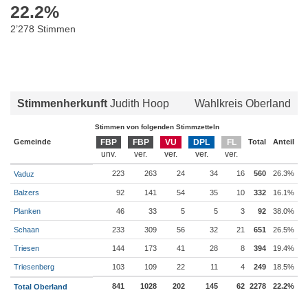
22.2
%
2’278 Stimmen
Stimmenherkunft
Judith Hoop
Wahlkreis Oberland
Stimmen von folgenden Stimmzetteln
Gemeinde
FBP
FBP
VU
DPL
FL
Total
Anteil
223
263
24
34
16
560
26.3%
Vaduz
Balzers
92
141
54
35
10
332
16.1%
Planken
46
33
5
5
3
92
38.0%
Schaan
233
309
56
32
21
651
26.5%
Triesen
144
173
41
28
8
394
19.4%
Triesenberg
103
109
22
11
4
249
18.5%
841
1028
202
145
62
2278
22.2%
Total Oberland