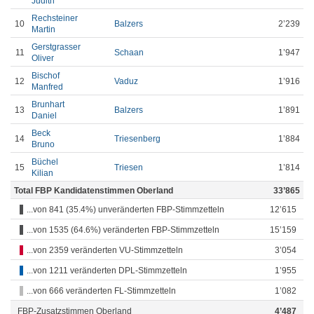
Judith
Rechsteiner
10
Balzers
2’239
Martin
Gerstgrasser
11
Schaan
1’947
Oliver
Bischof
12
Vaduz
1’916
Manfred
Brunhart
13
Balzers
1’891
Daniel
Beck
14
Triesenberg
1’884
Bruno
Büchel
15
Triesen
1’814
Kilian
Total FBP Kandidatenstimmen Oberland
33’865
...von 841 (35.4%) unveränderten FBP-Stimmzetteln
12’615
...von 1535 (64.6%) veränderten FBP-Stimmzetteln
15’159
...von 2359 veränderten VU-Stimmzetteln
3’054
...von 1211 veränderten DPL-Stimmzetteln
1’955
...von 666 veränderten FL-Stimmzetteln
1’082
FBP-Zusatzstimmen Oberland
4’487