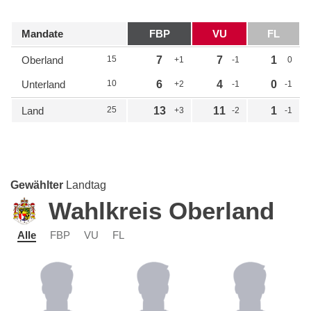
Mandate
FBP
VU
FL
Oberland
15
7
7
1
+1
-1
0
Unterland
10
6
4
0
+2
-1
-1
Land
25
13
11
1
+3
-2
-1
Gewählter
Landtag
Wahlkreis Oberland
Alle
FBP
VU
FL