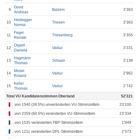
Good
9
Balzers
3’363
Andreas
Heidegger
10
Triesen
3’363
Norma
Feger
11
Triesenberg
3’355
Renate
Ospelt
12
Vaduz
3’331
Daniela
Hagmann
13
Schaan
3’138
Thomas
Moser
14
Vaduz
2’962
Roland
Keller
15
Vaduz
2’742
Thomas
Total VU Kandidatenstimmen Oberland
52’221
...von 1540 (39.5%) unveränderten VU-Stimmzetteln
23’100
...von 2359 (60.5%) veränderten VU-Stimmzetteln
23’334
...von 1535 veränderten FBP-Stimmzetteln
1’949
...von 1211 veränderten DPL-Stimmzetteln
2’573