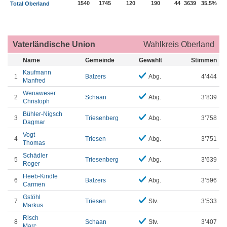
1540
1745
120
190
44
3639
35.5%
Total Oberland
Vaterländische Union
Wahlkreis Oberland
Name
Gemeinde
Gewählt
Stimmen
Kaufmann
1
Balzers
Abg.
4’444
Manfred
Wenaweser
2
Schaan
Abg.
3’839
Christoph
Bühler-Nigsch
3
Triesenberg
Abg.
3’758
Dagmar
Vogt
4
Triesen
Abg.
3’751
Thomas
Schädler
5
Triesenberg
Abg.
3’639
Roger
Heeb-Kindle
6
Balzers
Abg.
3’596
Carmen
Gstöhl
7
Triesen
Stv.
3’533
Markus
Risch
8
Schaan
Stv.
3’407
Marc