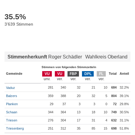
35.5
%
3’639 Stimmen
Stimmenherkunft
Roger Schädler
Wahlkreis Oberland
Stimmen von folgenden Stimmzetteln
Gemeinde
VU
VU
FBP
DPL
FL
Total
Anteil
281
340
32
21
10
684
32.2%
Vaduz
Balzers
359
388
20
32
5
804
39.1%
Planken
29
37
3
3
0
72
29.8%
Schaan
344
364
13
18
10
749
30.5%
Triesen
276
304
17
31
4
632
31.1%
Triesenberg
251
312
35
85
15
698
51.8%