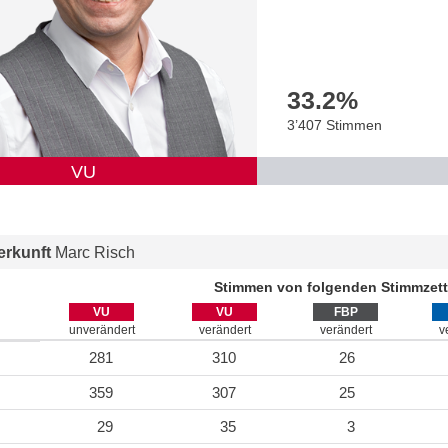
33.2
%
3’407 Stimmen
VU
rkunft
Marc Risch
Stimmen von folgenden Stimmzett
VU
VU
FBP
unverändert
verändert
verändert
v
281
310
26
359
307
25
29
35
3