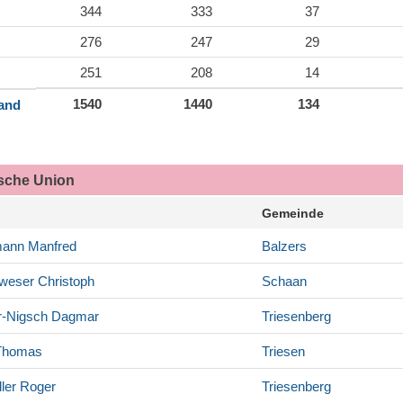
344
333
37
276
247
29
251
208
14
1540
1440
134
land
ische Union
Gemeinde
mann
Manfred
Balzers
weser
Christoph
Schaan
r-Nigsch
Dagmar
Triesenberg
homas
Triesen
ler
Roger
Triesenberg