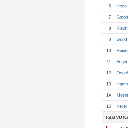
6
Heeb-
7
Gstöh
8
Risch
9
Good
10
Heide
11
Feger
12
Ospel
13
Hagm
14
Mose
15
Keller
Total VU K