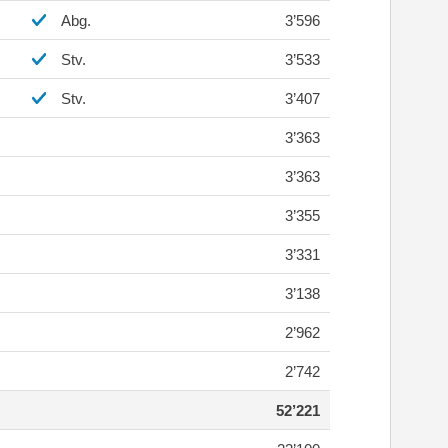
Abg.
3’596
Stv.
3’533
Stv.
3’407
3’363
3’363
3’355
3’331
3’138
2’962
2’742
52’221