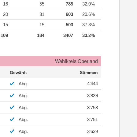
16
55
785
32.0%
20
31
603
29.6%
15
15
503
37.3%
109
184
3407
33.2%
Wahlkreis Oberland
Gewählt
Stimmen
Abg.
4’444
Abg.
3’839
Abg.
3’758
Abg.
3’751
Abg.
3’639