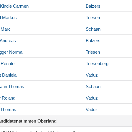
Kindle
Carmen
Balzers
l
Markus
Triesen
Marc
Schaan
Andreas
Balzers
gger
Norma
Triesen
Renate
Triesenberg
t
Daniela
Vaduz
ann
Thomas
Schaan
r
Roland
Vaduz
Thomas
Vaduz
andidatenstimmen Oberland