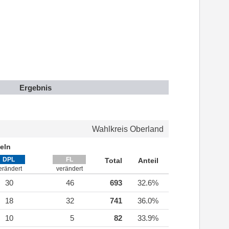
Ergebnis
Wahlkreis Oberland
eln
DPL
FL
Total
Anteil
erändert
verändert
30
46
693
32.6%
18
32
741
36.0%
10
5
82
33.9%