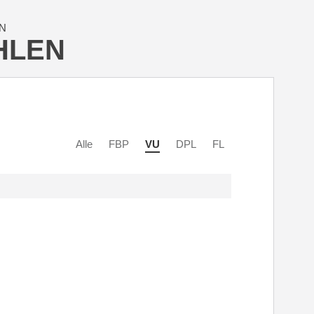
N
HLEN
Alle
FBP
VU
DPL
FL
h