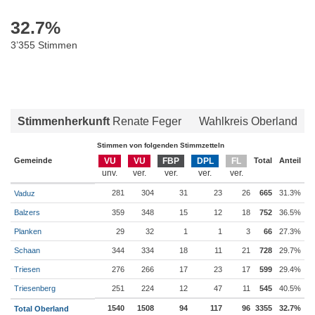
32.7
%
3’355 Stimmen
Stimmenherkunft
Renate Feger
Wahlkreis Oberland
Stimmen von folgenden Stimmzetteln
Gemeinde
VU
VU
FBP
DPL
FL
Total
Anteil
281
304
31
23
26
665
31.3%
Vaduz
Balzers
359
348
15
12
18
752
36.5%
Planken
29
32
1
1
3
66
27.3%
Schaan
344
334
18
11
21
728
29.7%
Triesen
276
266
17
23
17
599
29.4%
Triesenberg
251
224
12
47
11
545
40.5%
1540
1508
94
117
96
3355
32.7%
Total Oberland