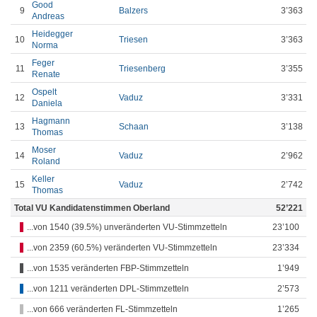
Good
9
Balzers
3’363
Andreas
Heidegger
10
Triesen
3’363
Norma
Feger
11
Triesenberg
3’355
Renate
Ospelt
12
Vaduz
3’331
Daniela
Hagmann
13
Schaan
3’138
Thomas
Moser
14
Vaduz
2’962
Roland
Keller
15
Vaduz
2’742
Thomas
Total VU Kandidatenstimmen Oberland
52’221
...von 1540 (39.5%) unveränderten VU-Stimmzetteln
23’100
...von 2359 (60.5%) veränderten VU-Stimmzetteln
23’334
...von 1535 veränderten FBP-Stimmzetteln
1’949
...von 1211 veränderten DPL-Stimmzetteln
2’573
...von 666 veränderten FL-Stimmzetteln
1’265