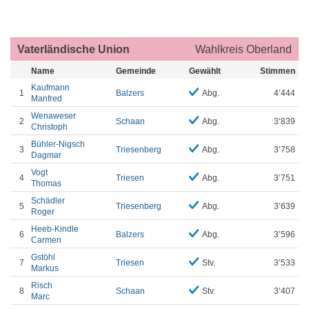
Vaterländische Union
Wahlkreis Oberland
Name
Gemeinde
Gewählt
Stimmen
Kaufmann
1
Balzers
Abg.
4’444
Manfred
Wenaweser
2
Schaan
Abg.
3’839
Christoph
Bühler-Nigsch
3
Triesenberg
Abg.
3’758
Dagmar
Vogt
4
Triesen
Abg.
3’751
Thomas
Schädler
5
Triesenberg
Abg.
3’639
Roger
Heeb-Kindle
6
Balzers
Abg.
3’596
Carmen
Gstöhl
7
Triesen
Stv.
3’533
Markus
Risch
8
Schaan
Stv.
3’407
Marc