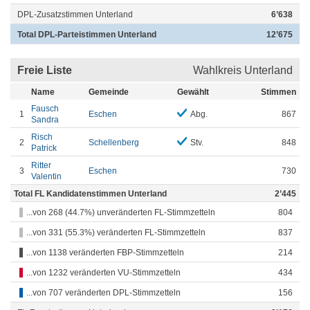
DPL-Zusatzstimmen Unterland
6’638
Total DPL-Parteistimmen Unterland
12’675
Freie Liste
Wahlkreis Unterland
Name
Gemeinde
Gewählt
Stimmen
Fausch
1
Eschen
Abg.
867
Sandra
Risch
2
Schellenberg
Stv.
848
Patrick
Ritter
3
Eschen
730
Valentin
Total FL Kandidatenstimmen Unterland
2’445
...von 268 (44.7%) unveränderten FL-Stimmzetteln
804
...von 331 (55.3%) veränderten FL-Stimmzetteln
837
...von 1138 veränderten FBP-Stimmzetteln
214
...von 1232 veränderten VU-Stimmzetteln
434
...von 707 veränderten DPL-Stimmzetteln
156