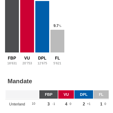
9.7
%
FBP
VU
DPL
FL
18’631
20’753
12’675
5’621
Mandate
FBP
VU
DPL
FL
Unterland
10
3
4
2
1
-1
0
+1
0