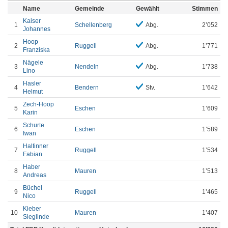
Name
Gemeinde
Gewählt
Stimmen
Kaiser
1
Schellenberg
Abg.
2’052
Johannes
Hoop
2
Ruggell
Abg.
1’771
Franziska
Nägele
3
Nendeln
Abg.
1’738
Lino
Hasler
4
Bendern
Stv.
1’642
Helmut
Zech-Hoop
5
Eschen
1’609
Karin
Schurte
6
Eschen
1’589
Iwan
Haltinner
7
Ruggell
1’534
Fabian
Haber
8
Mauren
1’513
Andreas
Büchel
9
Ruggell
1’465
Nico
Kieber
10
Mauren
1’407
Sieglinde