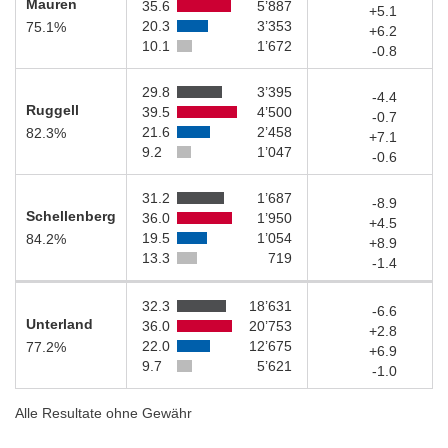
Mauren
35.6
5’887
+5.1
20.3
3’353
75.1%
+6.2
10.1
1’672
-0.8
29.8
3’395
-4.4
Ruggell
39.5
4’500
-0.7
21.6
2’458
82.3%
+7.1
9.2
1’047
-0.6
31.2
1’687
-8.9
Schellenberg
36.0
1’950
+4.5
19.5
1’054
84.2%
+8.9
13.3
719
-1.4
32.3
18’631
-6.6
Unterland
36.0
20’753
+2.8
22.0
12’675
77.2%
+6.9
9.7
5’621
-1.0
Alle Resultate ohne Gewähr