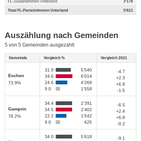
FL-Zusatzstimmen Unterland
3’176
Total FL-Parteistimmen Unterland
5’621
Auszählung nach Gemeinden
5 von 5 Gemeinden ausgezählt
Gemeinde
Vergleich %
Vergleich 2021
31.9
5’540
-4.7
Eschen
34.6
6’014
+2.3
24.6
4’268
73.9%
+6.8
9.0
1’558
-1.5
34.4
2’391
-6.5
Gamprin
34.5
2’402
+2.4
22.2
1’542
78.2%
+6.8
9.0
625
-0.2
34.0
5’618
-9.1