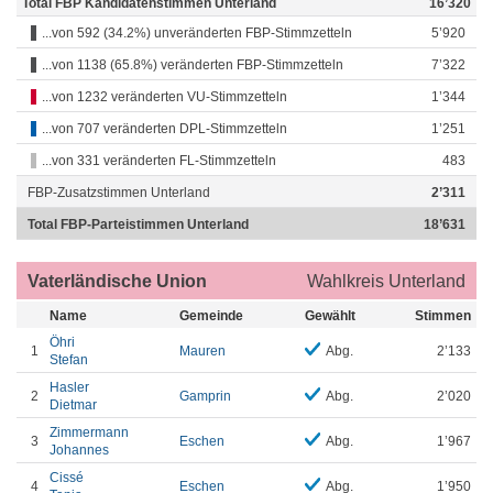
Total FBP Kandidatenstimmen Unterland
16’320
...von 592 (34.2%) unveränderten FBP-Stimmzetteln
5’920
...von 1138 (65.8%) veränderten FBP-Stimmzetteln
7’322
...von 1232 veränderten VU-Stimmzetteln
1’344
...von 707 veränderten DPL-Stimmzetteln
1’251
...von 331 veränderten FL-Stimmzetteln
483
FBP-Zusatzstimmen Unterland
2’311
Total FBP-Parteistimmen Unterland
18’631
Vaterländische Union
Wahlkreis Unterland
Name
Gemeinde
Gewählt
Stimmen
Öhri
1
Mauren
Abg.
2’133
Stefan
Hasler
2
Gamprin
Abg.
2’020
Dietmar
Zimmermann
3
Eschen
Abg.
1’967
Johannes
Cissé
4
Eschen
Abg.
1’950