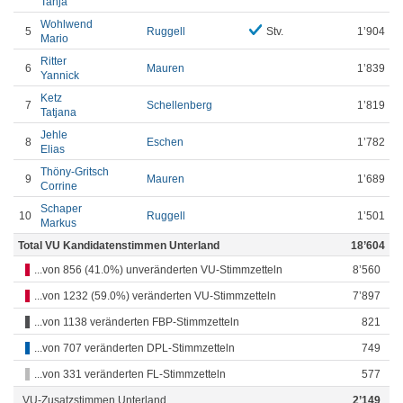
Tanja
Wohlwend
5
Ruggell
Stv.
1’904
Mario
Ritter
6
Mauren
1’839
Yannick
Ketz
7
Schellenberg
1’819
Tatjana
Jehle
8
Eschen
1’782
Elias
Thöny-Gritsch
9
Mauren
1’689
Corrine
Schaper
10
Ruggell
1’501
Markus
Total VU Kandidatenstimmen Unterland
18’604
...von 856 (41.0%) unveränderten VU-Stimmzetteln
8’560
...von 1232 (59.0%) veränderten VU-Stimmzetteln
7’897
...von 1138 veränderten FBP-Stimmzetteln
821
...von 707 veränderten DPL-Stimmzetteln
749
...von 331 veränderten FL-Stimmzetteln
577
VU-Zusatzstimmen Unterland
2’149