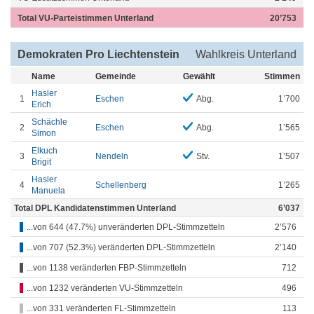
Total VU-Parteistimmen Unterland
20’753
Demokraten Pro Liechtenstein
Wahlkreis Unterland
Name
Gemeinde
Gewählt
Stimmen
Hasler
1
Eschen
Abg.
1’700
Erich
Schächle
2
Eschen
Abg.
1’565
Simon
Elkuch
3
Nendeln
Stv.
1’507
Brigit
Hasler
4
Schellenberg
1’265
Manuela
Total DPL Kandidatenstimmen Unterland
6’037
...von 644 (47.7%) unveränderten DPL-Stimmzetteln
2’576
...von 707 (52.3%) veränderten DPL-Stimmzetteln
2’140
...von 1138 veränderten FBP-Stimmzetteln
712
...von 1232 veränderten VU-Stimmzetteln
496
...von 331 veränderten FL-Stimmzetteln
113