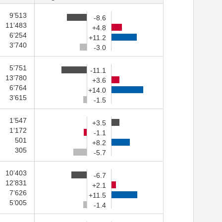
9’513
-8.6
11’483
+4.8
6’254
+11.2
3’740
-3.0
5’751
-11.1
13’780
+3.6
6’764
+14.0
3’615
-1.5
1’547
+3.5
1’172
-1.1
501
+8.2
305
-5.7
10’403
-6.7
12’831
+2.1
7’626
+11.5
5’005
-1.4