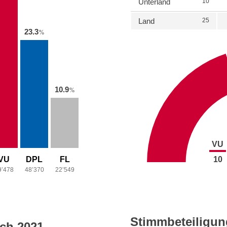
Unterland
10
Land
25
23.3
%
10.9
%
VU
VU
DPL
FL
10
9’478
48’370
22’549
Stimmbeteiligun
ich 2021