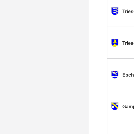
Trie
Trie
Esch
Gamp