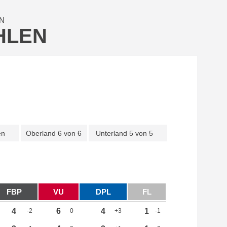
N
HLEN
en
Oberland
6 von 6
Unterland
5 von 5
FBP
VU
DPL
FL
4
6
4
1
-2
0
+3
-1