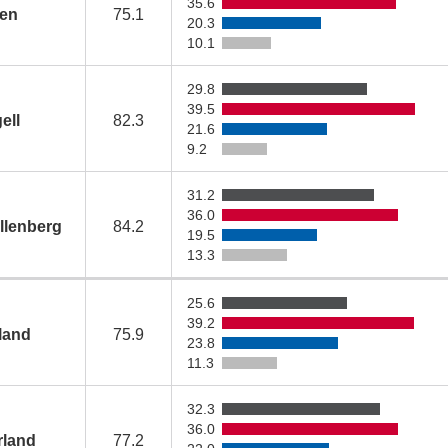
35.6
en
75.1
20.3
10.1
29.8
39.5
ell
82.3
21.6
9.2
31.2
36.0
llenberg
84.2
19.5
13.3
25.6
39.2
land
75.9
23.8
11.3
32.3
36.0
rland
77.2