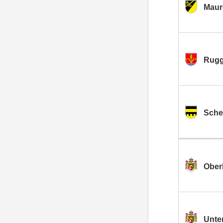
Maur
Rugg
Sche
Ober
Unte