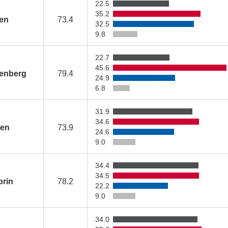
22.5
35.2
sen
73.4
32.5
9.8
22.7
45.6
senberg
79.4
24.9
6.8
31.9
34.6
en
73.9
24.6
9.0
34.4
34.5
rin
78.2
22.2
9.0
34.0