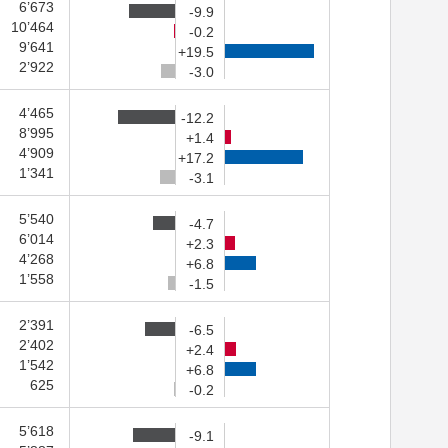
6’673
-9.9
10’464
-0.2
9’641
+19.5
2’922
-3.0
4’465
-12.2
8’995
+1.4
4’909
+17.2
1’341
-3.1
5’540
-4.7
6’014
+2.3
4’268
+6.8
1’558
-1.5
2’391
-6.5
2’402
+2.4
1’542
+6.8
625
-0.2
5’618
-9.1