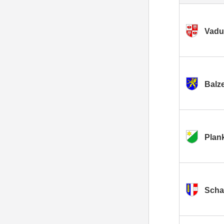
Vadu
Balz
Plan
Scha