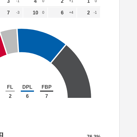
3
4
2
1
-1
0
+1
0
7
10
6
2
-3
0
+4
-1
FL
DPL
FBP
2
6
7
g
76.3%