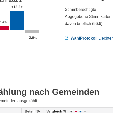
+12.2
%
Stimmberechtigte
Abgegebene Stimmkarten
2.4
%
davon brieflich (
96.6
)
-2.0
WahlProtokoll
Liechten
%
ählung nach Gemeinden
emeinden ausgezählt
Beteil. %
Vergleich %