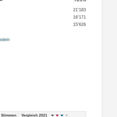
21’183
16’171
15’626
stein
Stimmen
Vergleich 2021