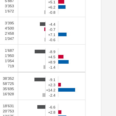
5’887
+5.1
3’353
+6.2
1’672
-0.8
3’395
-4.4
4’500
-0.7
2’458
+7.1
1’047
-0.6
1’687
-8.9
1’950
+4.5
1’054
+8.9
719
-1.4
38’352
-9.1
58’725
+2.3
35’695
+14.2
16’928
-2.4
18’631
-6.6
20’753
+2.8