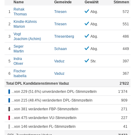
Name
Gemeinde
Gewählt
Stimmen
Rehak
1
Triesen
Abg.
572
Thomas
Kindle-Kühnis
2
Triesen
Abg.
551
Marion
Vogt
3
Triesenberg
Abg.
486
Joachim (Achim)
Seger
4
Schaan
Abg.
449
Martin
Indra
5
Vaduz
Stv.
397
Oliver
Fischer
6
Vaduz
367
Isabella
Total DPL Kandidatenstimmen Vaduz
2’822
...von 229 (51.6%) unveränderten DPL-Stimmzetteln
1’374
...von 215 (48.4%) veränderten DPL-Stimmzetteln
909
...von 381 veränderten FBP-Stimmzetteln
271
...von 475 veränderten VU-Stimmzetteln
227
...von 146 veränderten FL-Stimmzetteln
41