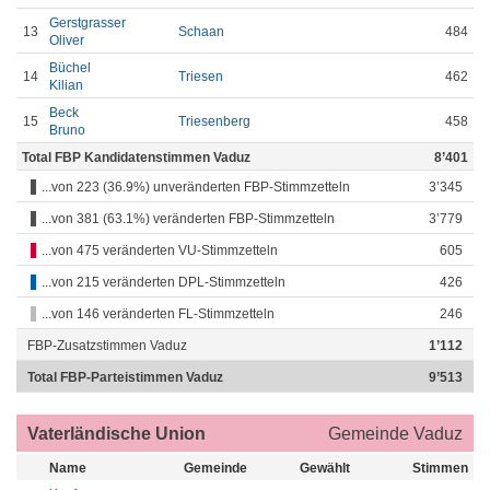
Gerstgrasser
13
Schaan
484
Oliver
Büchel
14
Triesen
462
Kilian
Beck
15
Triesenberg
458
Bruno
Total FBP Kandidatenstimmen Vaduz
8’401
...von 223 (36.9%) unveränderten FBP-Stimmzetteln
3’345
...von 381 (63.1%) veränderten FBP-Stimmzetteln
3’779
...von 475 veränderten VU-Stimmzetteln
605
...von 215 veränderten DPL-Stimmzetteln
426
...von 146 veränderten FL-Stimmzetteln
246
FBP-Zusatzstimmen Vaduz
1’112
Total FBP-Parteistimmen Vaduz
9’513
Vaterländische Union
Gemeinde Vaduz
Name
Gemeinde
Gewählt
Stimmen