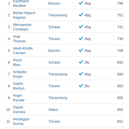
Kaufmann
1
Balzers
Abg.
796
Manfred
Bühler-Nigsch
2
Triesenberg
Abg.
752
Dagmar
Wenaweser
3
Schaan
Abg.
741
Christoph
Vogt
4
Triesen
Abg.
730
Thomas
Heeb-Kindle
5
Balzers
Abg.
708
Carmen
Risch
6
Schaan
Stv.
693
Marc
Schädler
7
Triesenberg
Abg.
684
Roger
Gstöhl
8
Triesen
Stv.
683
Markus
Feger
9
Triesenberg
665
Renate
Ospelt
10
Vaduz
664
Daniela
Heidegger
11
Triesen
651
Norma