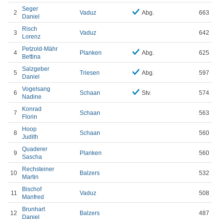
Seger
2
Vaduz
Abg.
663
Daniel
Risch
3
Vaduz
642
Lorenz
Petzold-Mähr
4
Planken
Abg.
625
Bettina
Salzgeber
5
Triesen
Abg.
597
Daniel
Vogelsang
6
Schaan
Stv.
574
Nadine
Konrad
7
Schaan
563
Florin
Hoop
8
Schaan
560
Judith
Quaderer
9
Planken
560
Sascha
Rechsteiner
10
Balzers
532
Martin
Bischof
11
Vaduz
508
Manfred
Brunhart
12
Balzers
487
Daniel