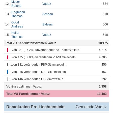
Moser
12
Vaduz
624
Roland
Hagmann
13
Schaan
610
Thomas
Good
14
Balzers
606
Andreas
Keller
15
Vaduz
518
Thomas
Total VU Kandidatenstimmen Vaduz
10’125
...von 281 (37.2%) unveränderten VU-Stimmzetteln
4’215
...von 475 (62.8%) veränderten VU-Stimmzetteln
4’705
...von 381 veränderten FBP-Stimmzetteln
456
...von 215 veränderten DPL-Stimmzetteln
457
...von 146 veränderten FL-Stimmzetteln
292
VU-Zusatzstimmen Vaduz
1’358
Total VU-Parteistimmen Vaduz
11’483
Demokraten Pro Liechtenstein
Gemeinde Vaduz