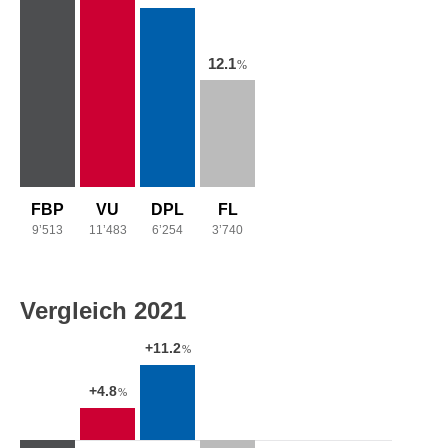
12.1
%
FBP
VU
DPL
FL
9’513
11’483
6’254
3’740
Vergleich 2021
+11.2
%
+4.8
%