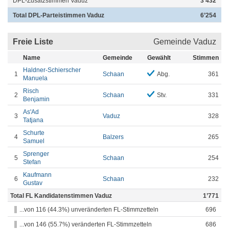
DPL-Zusatzstimmen Vaduz
3’432
Total DPL-Parteistimmen Vaduz
6’254
Freie Liste
Gemeinde Vaduz
Name
Gemeinde
Gewählt
Stimmen
Haldner-Schierscher
1
Schaan
Abg.
361
Manuela
Risch
2
Schaan
Stv.
331
Benjamin
As'Ad
3
Vaduz
328
Tatjana
Schurte
4
Balzers
265
Samuel
Sprenger
5
Schaan
254
Stefan
Kaufmann
6
Schaan
232
Gustav
Total FL Kandidatenstimmen Vaduz
1’771
...von 116 (44.3%) unveränderten FL-Stimmzetteln
696
...von 146 (55.7%) veränderten FL-Stimmzetteln
686