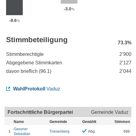
-3.0
%
-8.6
%
Stimmbeteiligung
73.3%
Stimmberechtigte
2’900
Abgegebene Stimmkarten
2’127
davon brieflich (
96.1
)
2’044
WahlProtokoll
Vaduz
Fortschrittliche Bürgerpartei
Gemeinde Vaduz
Name
Gemeinde
Gewählt
Stimmen
Gassner
1
Triesenberg
Abg.
686
Sebastian