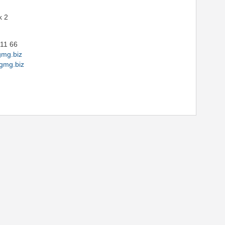
k 2
 11 66
mg.biz
gmg.biz