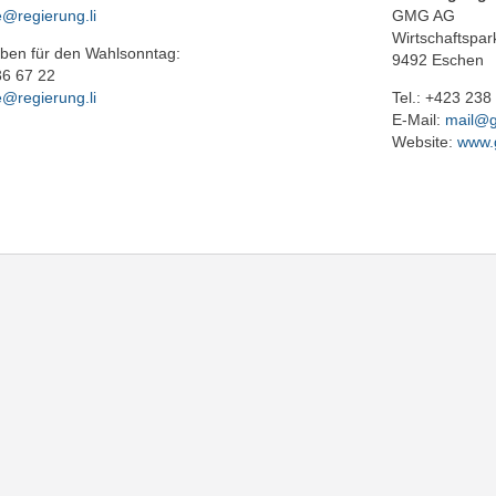
e@regierung.li
GMG AG
Wirtschaftspar
ben für den Wahlsonntag:
9492 Eschen
36 67 22
e@regierung.li
Tel.: +423 238
E-Mail:
mail@g
Website:
www.