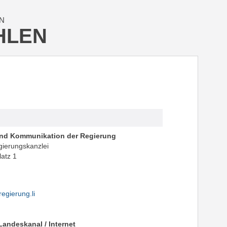
N
HLEN
und Kommunikation der Regierung
gierungskanzlei
latz 1
egierung.li
andeskanal / Internet