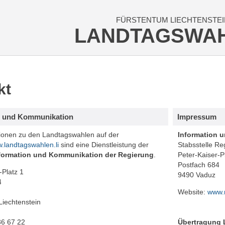
FÜRSTENTUM LIECHTENSTEI
LANDTAGSWA
kt
n und Kommunikation
Impressum
tionen zu den Landtagswahlen auf der
Information 
.landtagswahlen.li
sind eine Dienstleistung der
Stabsstelle Re
formation und Kommunikation der Regierung
.
Peter-Kaiser-P
Postfach 684
-Platz 1
9490 Vaduz
4
Website:
www.r
Liechtenstein
36 67 22
Übertragung L