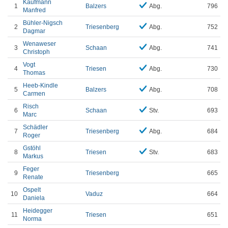
Kaufmann
1
Balzers
Abg.
796
Manfred
Bühler-Nigsch
2
Triesenberg
Abg.
752
Dagmar
Wenaweser
3
Schaan
Abg.
741
Christoph
Vogt
4
Triesen
Abg.
730
Thomas
Heeb-Kindle
5
Balzers
Abg.
708
Carmen
Risch
6
Schaan
Stv.
693
Marc
Schädler
7
Triesenberg
Abg.
684
Roger
Gstöhl
8
Triesen
Stv.
683
Markus
Feger
9
Triesenberg
665
Renate
Ospelt
10
Vaduz
664
Daniela
Heidegger
11
Triesen
651
Norma