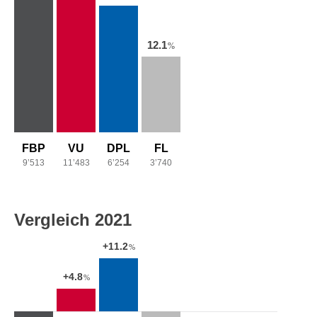
12.1
%
FBP
VU
DPL
FL
9’513
11’483
6’254
3’740
Vergleich 2021
+11.2
%
+4.8
%