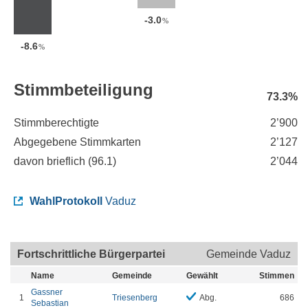
-3.0
%
-8.6
%
Stimmbeteiligung
73.3%
Stimmberechtigte
2’900
Abgegebene Stimmkarten
2’127
davon brieflich (
96.1
)
2’044
WahlProtokoll
Vaduz
Fortschrittliche Bürgerpartei
Gemeinde Vaduz
Name
Gemeinde
Gewählt
Stimmen
Gassner
1
Triesenberg
Abg.
686
Sebastian