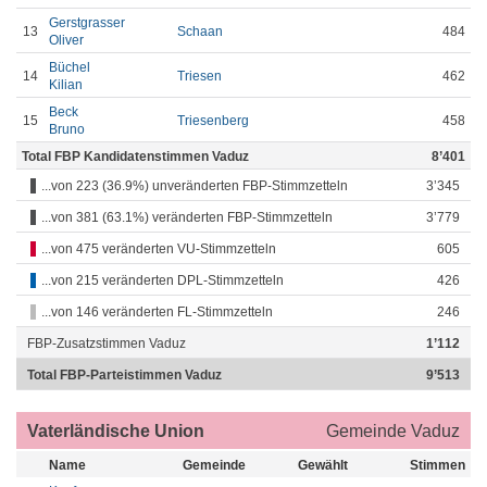
Gerstgrasser
13
Schaan
484
Oliver
Büchel
14
Triesen
462
Kilian
Beck
15
Triesenberg
458
Bruno
Total FBP Kandidatenstimmen Vaduz
8’401
...von 223 (36.9%) unveränderten FBP-Stimmzetteln
3’345
...von 381 (63.1%) veränderten FBP-Stimmzetteln
3’779
...von 475 veränderten VU-Stimmzetteln
605
...von 215 veränderten DPL-Stimmzetteln
426
...von 146 veränderten FL-Stimmzetteln
246
FBP-Zusatzstimmen Vaduz
1’112
Total FBP-Parteistimmen Vaduz
9’513
Vaterländische Union
Gemeinde Vaduz
Name
Gemeinde
Gewählt
Stimmen