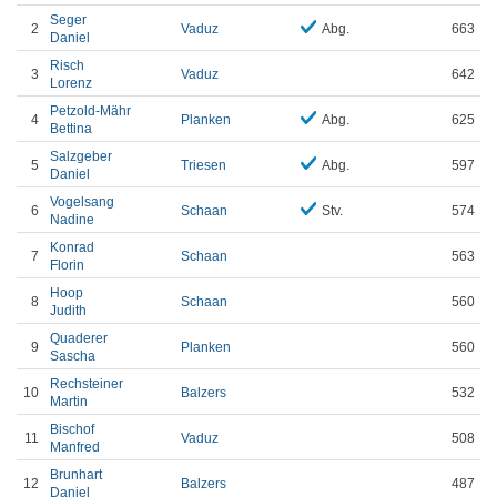
Seger
2
Vaduz
Abg.
663
Daniel
Risch
3
Vaduz
642
Lorenz
Petzold-Mähr
4
Planken
Abg.
625
Bettina
Salzgeber
5
Triesen
Abg.
597
Daniel
Vogelsang
6
Schaan
Stv.
574
Nadine
Konrad
7
Schaan
563
Florin
Hoop
8
Schaan
560
Judith
Quaderer
9
Planken
560
Sascha
Rechsteiner
10
Balzers
532
Martin
Bischof
11
Vaduz
508
Manfred
Brunhart
12
Balzers
487
Daniel