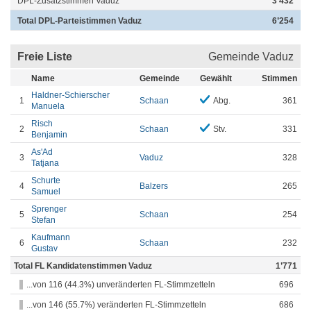
DPL-Zusatzstimmen Vaduz
3’432
Total DPL-Parteistimmen Vaduz
6’254
Freie Liste
Gemeinde Vaduz
Name
Gemeinde
Gewählt
Stimmen
Haldner-Schierscher
1
Schaan
Abg.
361
Manuela
Risch
2
Schaan
Stv.
331
Benjamin
As'Ad
3
Vaduz
328
Tatjana
Schurte
4
Balzers
265
Samuel
Sprenger
5
Schaan
254
Stefan
Kaufmann
6
Schaan
232
Gustav
Total FL Kandidatenstimmen Vaduz
1’771
...von 116 (44.3%) unveränderten FL-Stimmzetteln
696
...von 146 (55.7%) veränderten FL-Stimmzetteln
686