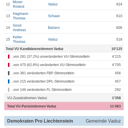
Moser
12
Vaduz
624
Roland
Hagmann
13
Schaan
610
Thomas
Good
14
Balzers
606
Andreas
Keller
15
Vaduz
518
Thomas
Total VU Kandidatenstimmen Vaduz
10’125
...von 281 (37.2%) unveränderten VU-Stimmzetteln
4’215
...von 475 (62.8%) veränderten VU-Stimmzetteln
4’705
...von 381 veränderten FBP-Stimmzetteln
456
...von 215 veränderten DPL-Stimmzetteln
457
...von 146 veränderten FL-Stimmzetteln
292
VU-Zusatzstimmen Vaduz
1’358
Total VU-Parteistimmen Vaduz
11’483
Demokraten Pro Liechtenstein
Gemeinde Vaduz