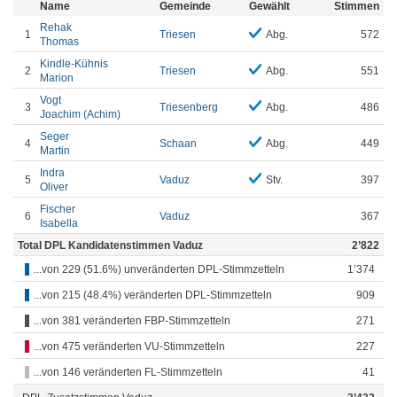
Name
Gemeinde
Gewählt
Stimmen
Rehak
1
Triesen
Abg.
572
Thomas
Kindle-Kühnis
2
Triesen
Abg.
551
Marion
Vogt
3
Triesenberg
Abg.
486
Joachim (Achim)
Seger
4
Schaan
Abg.
449
Martin
Indra
5
Vaduz
Stv.
397
Oliver
Fischer
6
Vaduz
367
Isabella
Total DPL Kandidatenstimmen Vaduz
2’822
...von 229 (51.6%) unveränderten DPL-Stimmzetteln
1’374
...von 215 (48.4%) veränderten DPL-Stimmzetteln
909
...von 381 veränderten FBP-Stimmzetteln
271
...von 475 veränderten VU-Stimmzetteln
227
...von 146 veränderten FL-Stimmzetteln
41