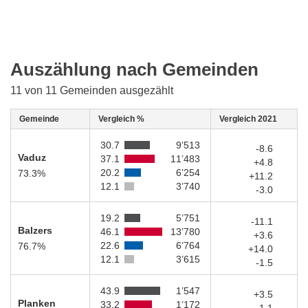
Auszählung nach Gemeinden
11 von 11 Gemeinden ausgezählt
Gemeinde
Vergleich %
Vergleich 2021
30.7
9’513
-8.6
Vaduz
37.1
11’483
+4.8
20.2
6’254
73.3%
+11.2
12.1
3’740
-3.0
19.2
5’751
-11.1
Balzers
46.1
13’780
+3.6
22.6
6’764
76.7%
+14.0
12.1
3’615
-1.5
43.9
1’547
+3.5
Planken
33.2
1’172