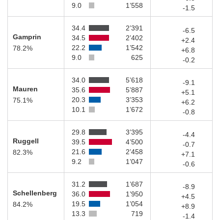
9.0
1’558
-1.5
34.4
2’391
-6.5
Gamprin
34.5
2’402
+2.4
22.2
1’542
78.2%
+6.8
9.0
625
-0.2
34.0
5’618
-9.1
Mauren
35.6
5’887
+5.1
20.3
3’353
75.1%
+6.2
10.1
1’672
-0.8
29.8
3’395
-4.4
Ruggell
39.5
4’500
-0.7
21.6
2’458
82.3%
+7.1
9.2
1’047
-0.6
31.2
1’687
-8.9
Schellenberg
36.0
1’950
+4.5
19.5
1’054
84.2%
+8.9
13.3
719
-1.4