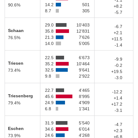
-1.1
14.2
501
90.6%
+8.2
8.7
305
-5.7
29.0
10’403
-6.7
Schaan
35.8
12’831
+2.1
21.3
7’626
76.5%
+11.5
14.0
5’005
-1.4
22.5
6’673
-9.9
Triesen
35.2
10’464
-0.2
32.5
9’641
73.4%
+19.5
9.8
2’922
-3.0
22.7
4’465
-12.2
Triesenberg
45.6
8’995
+1.4
24.9
4’909
79.4%
+17.2
6.8
1’341
-3.1
31.9
5’540
-4.7
Eschen
34.6
6’014
+2.3
24.6
4’268
73.9%
+6.8