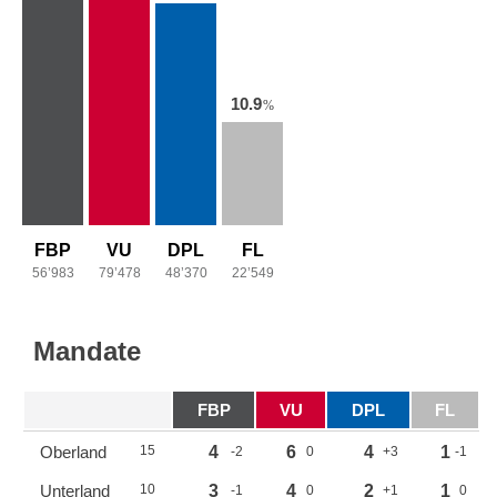
10.9
%
FBP
VU
DPL
FL
56’983
79’478
48’370
22’549
Mandate
FBP
VU
DPL
FL
Oberland
15
4
6
4
1
-2
0
+3
-1
Unterland
10
3
4
2
1
-1
0
+1
0