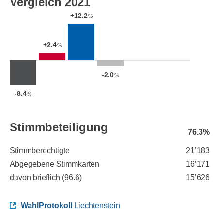
Vergleich 2021
+12.2
%
+2.4
%
-2.0
%
-8.4
%
Stimmbeteiligung
76.3%
Stimmberechtigte
21’183
Abgegebene Stimmkarten
16’171
davon brieflich (
96.6
)
15’626
WahlProtokoll
Liechtenstein