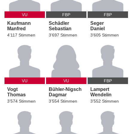
VU
FBP
FBP
Kaufmann
Schädler
Seger
Manfred
Sebastian
Daniel
4’117 Stimmen
3’697 Stimmen
3’605 Stimmen
VU
VU
FBP
Vogt
Bühler-Nigsch
Lampert
Thomas
Dagmar
Wendelin
3’574 Stimmen
3’554 Stimmen
3’552 Stimmen