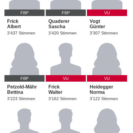
FBP
FBP
VU
Frick
Quaderer
Vogt
Albert
Sascha
Günter
3’437 Stimmen
3’420 Stimmen
3’307 Stimmen
FBP
VU
VU
Petzold-Mähr
Frick
Heidegger
Bettina
Walter
Norma
3’223 Stimmen
3’162 Stimmen
3’122 Stimmen