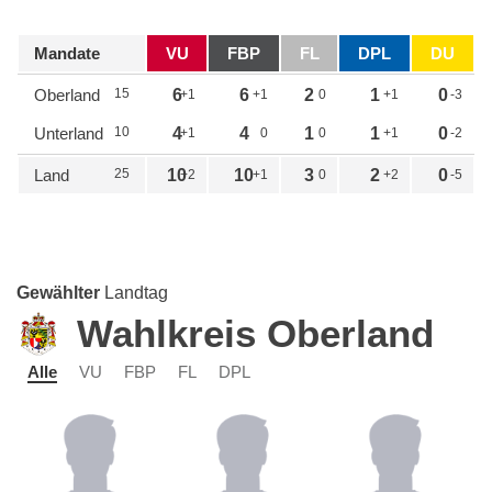
Mandate
VU
FBP
FL
DPL
DU
Oberland
15
6
6
2
1
0
+1
+1
0
+1
-3
Unterland
10
4
4
1
1
0
+1
0
0
+1
-2
Land
25
10
10
3
2
0
+2
+1
0
+2
-5
Gewählter
Landtag
Wahlkreis Oberland
Alle
VU
FBP
FL
DPL