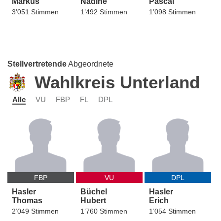
Markus
Nadine
Pascal
3’051 Stimmen
1’492 Stimmen
1’098 Stimmen
Stellvertretende
Abgeordnete
Wahlkreis Unterland
Alle
VU
FBP
FL
DPL
FBP
VU
DPL
Hasler
Büchel
Hasler
Thomas
Hubert
Erich
2’049 Stimmen
1’760 Stimmen
1’054 Stimmen