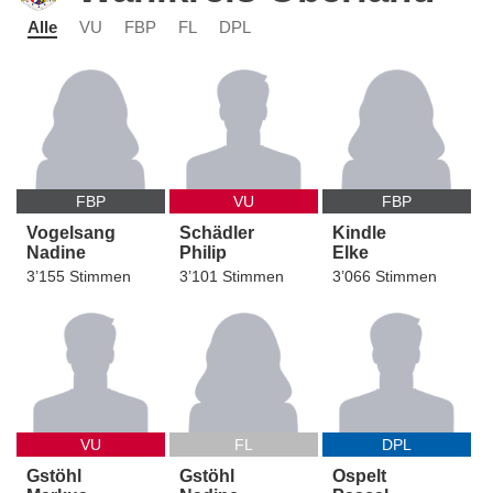
Alle
VU
FBP
FL
DPL
FBP
VU
FBP
Vogelsang
Schädler
Kindle
Nadine
Philip
Elke
3’155 Stimmen
3’101 Stimmen
3’066 Stimmen
VU
FL
DPL
Gstöhl
Gstöhl
Ospelt