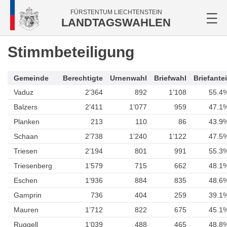
FÜRSTENTUM LIECHTENSTEIN
LANDTAGSWAHLEN
Stimmbeteiligung
Gemeinde
Berechtigte
Urnenwahl
Briefwahl
Briefantei
Vaduz
2’364
892
1’108
55.4
Balzers
2’411
1’077
959
47.1
Planken
213
110
86
43.9
Schaan
2’738
1’240
1’122
47.5
Triesen
2’194
801
991
55.3
Triesenberg
1’579
715
662
48.1
Eschen
1’936
884
835
48.6
Gamprin
736
404
259
39.1
Mauren
1’712
822
675
45.1
Ruggell
1’039
488
465
48.8