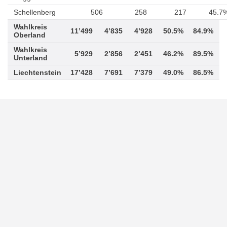
Schellenberg
506
258
217
45.7
Wahlkreis
11’499
4’835
4’928
50.5%
84.9%
Oberland
Wahlkreis
5’929
2’856
2’451
46.2%
89.5%
Unterland
Liechtenstein
17’428
7’691
7’379
49.0%
86.5%