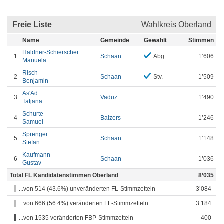
Freie Liste
Wahlkreis Oberland
Name
Gemeinde
Gewählt
Stimmen
Haldner-Schierscher
1
Schaan
Abg.
1’606
Manuela
Risch
2
Schaan
Stv.
1’509
Benjamin
As'Ad
3
Vaduz
1’490
Tatjana
Schurte
4
Balzers
1’246
Samuel
Sprenger
5
Schaan
1’148
Stefan
Kaufmann
6
Schaan
1’036
Gustav
Total FL Kandidatenstimmen Oberland
8’035
...von 514 (43.6%) unveränderten FL-Stimmzetteln
3’084
...von 666 (56.4%) veränderten FL-Stimmzetteln
3’184
...von 1535 veränderten FBP-Stimmzetteln
400