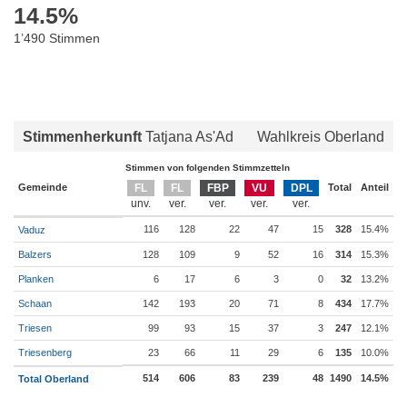
14.5
%
1’490 Stimmen
Stimmenherkunft
Tatjana As'Ad
Wahlkreis Oberland
Stimmen von folgenden Stimmzetteln
Gemeinde
FL
FL
FBP
VU
DPL
Total
Anteil
116
128
22
47
15
328
15.4%
Vaduz
Balzers
128
109
9
52
16
314
15.3%
Planken
6
17
6
3
0
32
13.2%
Schaan
142
193
20
71
8
434
17.7%
Triesen
99
93
15
37
3
247
12.1%
Triesenberg
23
66
11
29
6
135
10.0%
514
606
83
239
48
1490
14.5%
Total Oberland