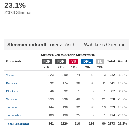
23.1
%
2’373 Stimmen
Stimmenherkunft
Lorenz Risch
Wahlkreis Oberland
Stimmen von folgenden Stimmzetteln
Gemeinde
FBP
FBP
VU
DPL
FL
Total
Anteil
223
290
74
42
13
642
30.2%
Vaduz
Balzers
92
174
36
28
11
341
16.6%
Planken
46
32
1
7
1
87
36.0%
Schaan
233
296
48
32
21
630
25.7%
Triesen
144
190
32
20
13
399
19.6%
Triesenberg
103
138
25
7
1
274
20.3%
841
1120
216
136
60
2373
23.1%
Total Oberland