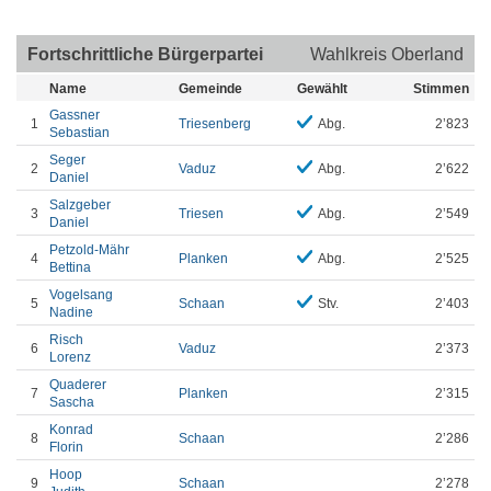
Fortschrittliche Bürgerpartei
Wahlkreis Oberland
Name
Gemeinde
Gewählt
Stimmen
Gassner
1
Triesenberg
Abg.
2’823
Sebastian
Seger
2
Vaduz
Abg.
2’622
Daniel
Salzgeber
3
Triesen
Abg.
2’549
Daniel
Petzold-Mähr
4
Planken
Abg.
2’525
Bettina
Vogelsang
5
Schaan
Stv.
2’403
Nadine
Risch
6
Vaduz
2’373
Lorenz
Quaderer
7
Planken
2’315
Sascha
Konrad
8
Schaan
2’286
Florin
Hoop
9
Schaan
2’278