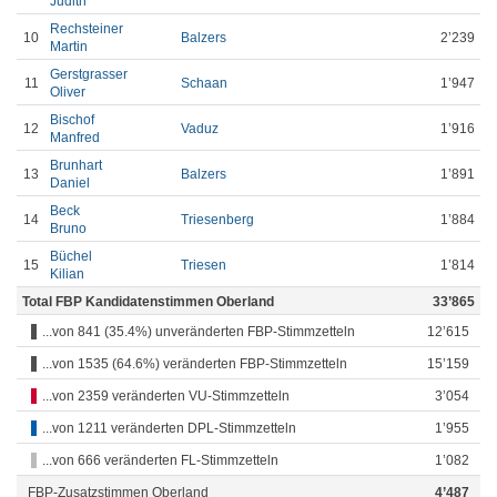
Judith
Rechsteiner
10
Balzers
2’239
Martin
Gerstgrasser
11
Schaan
1’947
Oliver
Bischof
12
Vaduz
1’916
Manfred
Brunhart
13
Balzers
1’891
Daniel
Beck
14
Triesenberg
1’884
Bruno
Büchel
15
Triesen
1’814
Kilian
Total FBP Kandidatenstimmen Oberland
33’865
...von 841 (35.4%) unveränderten FBP-Stimmzetteln
12’615
...von 1535 (64.6%) veränderten FBP-Stimmzetteln
15’159
...von 2359 veränderten VU-Stimmzetteln
3’054
...von 1211 veränderten DPL-Stimmzetteln
1’955
...von 666 veränderten FL-Stimmzetteln
1’082
FBP-Zusatzstimmen Oberland
4’487