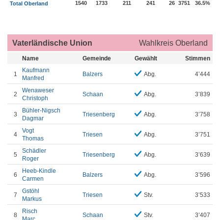
1540
1733
211
241
26
3751
36.5%
Total Oberland
Vaterländische Union
Wahlkreis Oberland
Name
Gemeinde
Gewählt
Stimmen
Kaufmann
1
Balzers
Abg.
4’444
Manfred
Wenaweser
2
Schaan
Abg.
3’839
Christoph
Bühler-Nigsch
3
Triesenberg
Abg.
3’758
Dagmar
Vogt
4
Triesen
Abg.
3’751
Thomas
Schädler
5
Triesenberg
Abg.
3’639
Roger
Heeb-Kindle
6
Balzers
Abg.
3’596
Carmen
Gstöhl
7
Triesen
Stv.
3’533
Markus
Risch
8
Schaan
Stv.
3’407
Marc