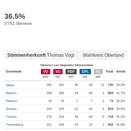
36.5
%
3’751 Stimmen
Stimmenherkunft
Thomas Vogt
Wahlkreis Oberland
Stimmen von folgenden Stimmzetteln
Gemeinde
VU
VU
FBP
DPL
FL
Total
Anteil
281
352
46
40
11
730
34.3%
Vaduz
Balzers
359
395
44
59
2
859
41.7%
Planken
29
33
2
7
2
73
30.2%
Schaan
344
375
51
44
5
819
33.4%
Triesen
276
319
49
69
5
718
35.3%
Triesenberg
251
259
19
22
1
552
41.0%