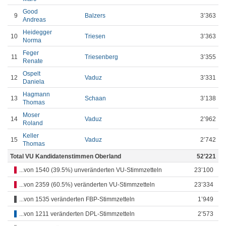
Good
9
Balzers
3’363
Andreas
Heidegger
10
Triesen
3’363
Norma
Feger
11
Triesenberg
3’355
Renate
Ospelt
12
Vaduz
3’331
Daniela
Hagmann
13
Schaan
3’138
Thomas
Moser
14
Vaduz
2’962
Roland
Keller
15
Vaduz
2’742
Thomas
Total VU Kandidatenstimmen Oberland
52’221
...von 1540 (39.5%) unveränderten VU-Stimmzetteln
23’100
...von 2359 (60.5%) veränderten VU-Stimmzetteln
23’334
...von 1535 veränderten FBP-Stimmzetteln
1’949
...von 1211 veränderten DPL-Stimmzetteln
2’573