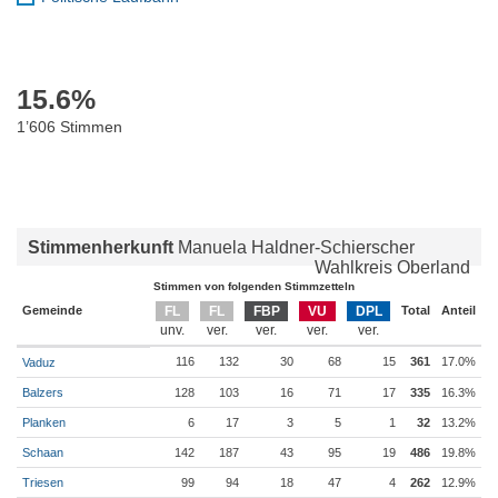
15.6
%
1’606 Stimmen
Stimmenherkunft
Manuela Haldner-Schierscher
Wahlkreis Oberland
Stimmen von folgenden Stimmzetteln
Gemeinde
FL
FL
FBP
VU
DPL
Total
Anteil
116
132
30
68
15
361
17.0%
Vaduz
Balzers
128
103
16
71
17
335
16.3%
Planken
6
17
3
5
1
32
13.2%
Schaan
142
187
43
95
19
486
19.8%
Triesen
99
94
18
47
4
262
12.9%