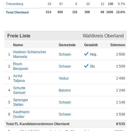
Triesenberg
23
67
6
22
12
130
9.7%
514
600
116
308
68
1606
15.6%
Total Oberland
Freie Liste
Wahlkreis Oberland
Name
Gemeinde
Gewählt
Stimmen
Haldner-Schierscher
1
Schaan
Abg.
1’606
Manuela
Risch
2
Schaan
Stv.
1’509
Benjamin
As'Ad
3
Vaduz
1’490
Tatjana
Schurte
4
Balzers
1’246
Samuel
Sprenger
5
Schaan
1’148
Stefan
Kaufmann
6
Schaan
1’036
Gustav
Total FL Kandidatenstimmen Oberland
8’035