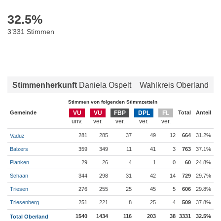
32.5
%
3’331 Stimmen
Stimmenherkunft
Daniela Ospelt
Wahlkreis Oberland
Stimmen von folgenden Stimmzetteln
Gemeinde
VU
VU
FBP
DPL
FL
Total
Anteil
281
285
37
49
12
664
31.2%
Vaduz
Balzers
359
349
11
41
3
763
37.1%
Planken
29
26
4
1
0
60
24.8%
Schaan
344
298
31
42
14
729
29.7%
Triesen
276
255
25
45
5
606
29.8%
Triesenberg
251
221
8
25
4
509
37.8%
1540
1434
116
203
38
3331
32.5%
Total Oberland