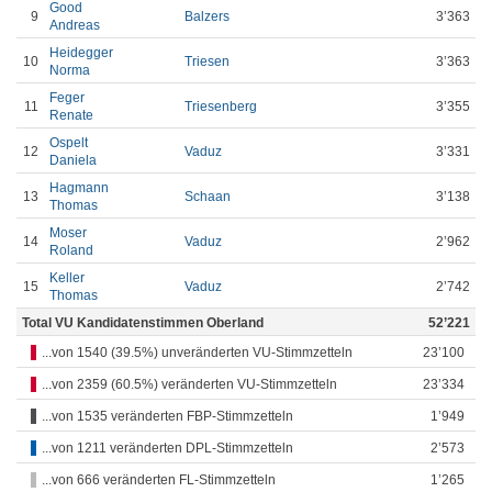
Good
9
Balzers
3’363
Andreas
Heidegger
10
Triesen
3’363
Norma
Feger
11
Triesenberg
3’355
Renate
Ospelt
12
Vaduz
3’331
Daniela
Hagmann
13
Schaan
3’138
Thomas
Moser
14
Vaduz
2’962
Roland
Keller
15
Vaduz
2’742
Thomas
Total VU Kandidatenstimmen Oberland
52’221
...von 1540 (39.5%) unveränderten VU-Stimmzetteln
23’100
...von 2359 (60.5%) veränderten VU-Stimmzetteln
23’334
...von 1535 veränderten FBP-Stimmzetteln
1’949
...von 1211 veränderten DPL-Stimmzetteln
2’573
...von 666 veränderten FL-Stimmzetteln
1’265