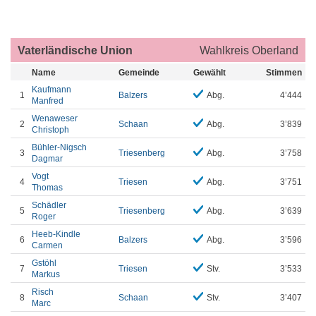
Vaterländische Union
Wahlkreis Oberland
Name
Gemeinde
Gewählt
Stimmen
Kaufmann
1
Balzers
Abg.
4’444
Manfred
Wenaweser
2
Schaan
Abg.
3’839
Christoph
Bühler-Nigsch
3
Triesenberg
Abg.
3’758
Dagmar
Vogt
4
Triesen
Abg.
3’751
Thomas
Schädler
5
Triesenberg
Abg.
3’639
Roger
Heeb-Kindle
6
Balzers
Abg.
3’596
Carmen
Gstöhl
7
Triesen
Stv.
3’533
Markus
Risch
8
Schaan
Stv.
3’407
Marc