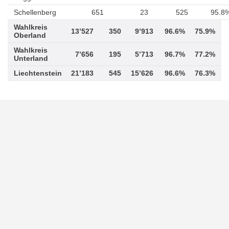
Schellenberg
651
23
525
95.8
Wahlkreis
13’527
350
9’913
96.6%
75.9%
Oberland
Wahlkreis
7’656
195
5’713
96.7%
77.2%
Unterland
Liechtenstein
21’183
545
15’626
96.6%
76.3%