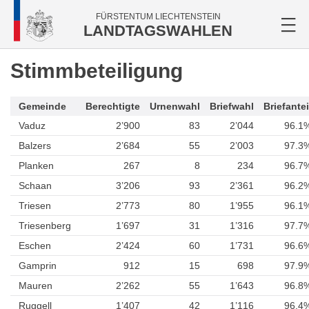
FÜRSTENTUM LIECHTENSTEIN
LANDTAGSWAHLEN
Stimmbeteiligung
Gemeinde
Berechtigte
Urnenwahl
Briefwahl
Briefantei
Vaduz
2’900
83
2’044
96.1
Balzers
2’684
55
2’003
97.3
Planken
267
8
234
96.7
Schaan
3’206
93
2’361
96.2
Triesen
2’773
80
1’955
96.1
Triesenberg
1’697
31
1’316
97.7
Eschen
2’424
60
1’731
96.6
Gamprin
912
15
698
97.9
Mauren
2’262
55
1’643
96.8
Ruggell
1’407
42
1’116
96.4