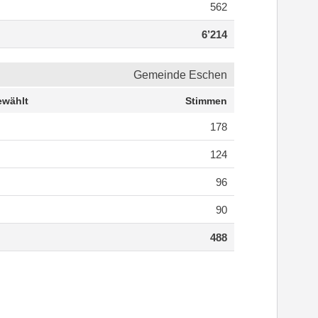
562
6’214
Gemeinde Eschen
wählt
Stimmen
178
124
96
90
488