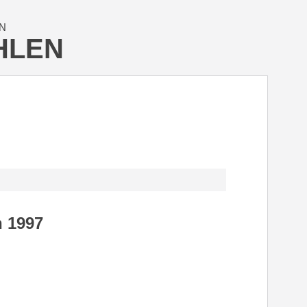
N
HLEN
h 1997