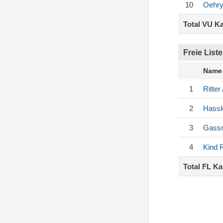
10
Oehr
Total VU K
Freie Liste
Name
1
Ritter
2
Hassl
3
Gass
4
Kind
R
Total FL K