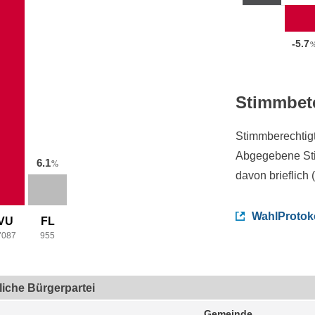
-5.7
Stimmbet
Stimmberechtig
Abgegebene St
6.1
%
davon brieflich 
WahlProtok
VU
FL
’087
955
tliche Bürgerpartei
Gemeinde