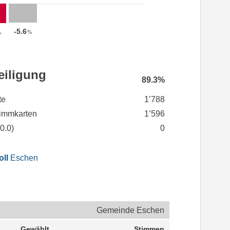
-5.6
%
%
eiligung
89.3%
te
1’788
immkarten
1’596
(
0.0
)
0
oll
Eschen
Gemeinde Eschen
Gewählt
Stimmen