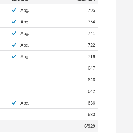
Abg.
795
Abg.
754
Abg.
741
Abg.
722
Abg.
716
647
646
642
Abg.
636
630
6’929