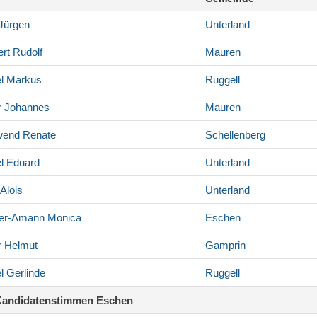
Jürgen
Unterland
rt
Rudolf
Mauren
l
Markus
Ruggell
r
Johannes
Mauren
wend
Renate
Schellenberg
l
Eduard
Unterland
Alois
Unterland
ter-Amann
Monica
Eschen
r
Helmut
Gamprin
l
Gerlinde
Ruggell
Kandidatenstimmen Eschen