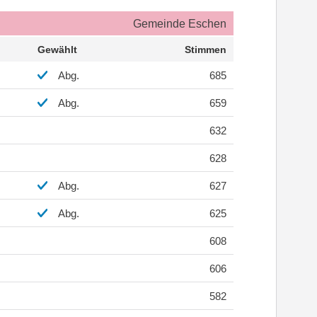
Gemeinde Eschen
Gewählt
Stimmen
Abg.
685
Abg.
659
632
628
Abg.
627
Abg.
625
608
606
582