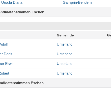
y
Ursula Diana
Gamprin-Bendern
andidatenstimmen Eschen
Gemeinde
Ge
Adolf
Unterland
er
Doris
Unterland
ner
Erwin
Unterland
obert
Unterland
andidatenstimmen Eschen