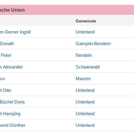
ische Union
Gemeinde
er-Gerner
Ingrid
Unterland
Donath
Gamprin-Bendern
Peter
Nendeln
r
Alexander
Schaanwald
vo
Mauren
l
Otto
Unterland
Büchel
Doris
Unterland
l
Hansjörg
Unterland
wend
Günther
Unterland