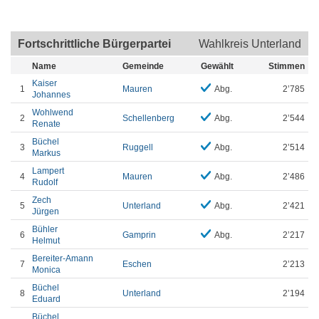
Fortschrittliche Bürgerpartei
Wahlkreis Unterland
Name
Gemeinde
Gewählt
Stimmen
Kaiser
1
Mauren
Abg.
2’785
Johannes
Wohlwend
2
Schellenberg
Abg.
2’544
Renate
Büchel
3
Ruggell
Abg.
2’514
Markus
Lampert
4
Mauren
Abg.
2’486
Rudolf
Zech
5
Unterland
Abg.
2’421
Jürgen
Bühler
6
Gamprin
Abg.
2’217
Helmut
Bereiter-Amann
7
Eschen
2’213
Monica
Büchel
8
Unterland
2’194
Eduard
Büchel