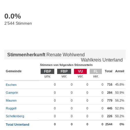
0.0
%
2’544 Stimmen
Stimmenherkunft
Renate Wohlwend
Wahlkreis Unterland
Stimmen von folgenden Stimmzetteln
Gemeinde
FBP
FBP
VU
FL
Total
Anteil
0
0
0
0
716
45.8%
Eschen
Gamprin
0
0
0
0
284
50.9%
Mauren
0
0
0
0
779
56.2%
Ruggell
0
0
0
0
445
52.8%
Schellenberg
0
0
0
0
226
50.2%
0
0
0
0
2544
0%
Total Unterland