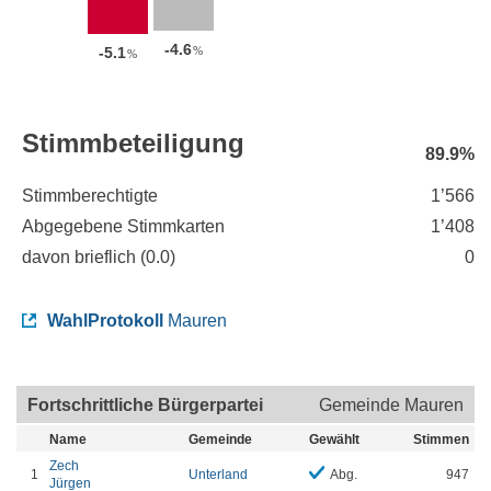
-4.6
%
-5.1
%
Stimmbeteiligung
89.9%
Stimmberechtigte
1’566
Abgegebene Stimmkarten
1’408
davon brieflich (
0.0
)
0
WahlProtokoll
Mauren
Fortschrittliche Bürgerpartei
Gemeinde Mauren
Name
Gemeinde
Gewählt
Stimmen
Zech
1
Unterland
Abg.
947
Jürgen