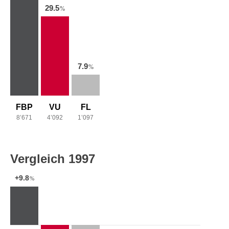
29.5
%
7.9
%
FBP
VU
FL
8’671
4’092
1’097
Vergleich 1997
+9.8
%