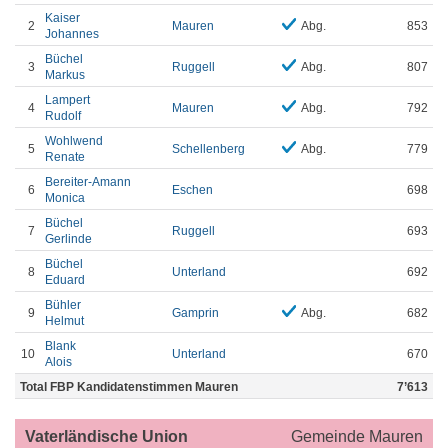
Kaiser
2
Mauren
Abg.
853
Johannes
Büchel
3
Ruggell
Abg.
807
Markus
Lampert
4
Mauren
Abg.
792
Rudolf
Wohlwend
5
Schellenberg
Abg.
779
Renate
Bereiter-Amann
6
Eschen
698
Monica
Büchel
7
Ruggell
693
Gerlinde
Büchel
8
Unterland
692
Eduard
Bühler
9
Gamprin
Abg.
682
Helmut
Blank
10
Unterland
670
Alois
Total FBP Kandidatenstimmen Mauren
7’613
Vaterländische Union
Gemeinde Mauren