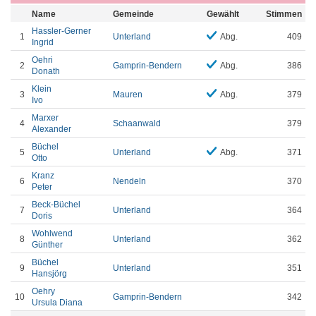
Name
Gemeinde
Gewählt
Stimmen
Hassler-Gerner
1
Unterland
Abg.
409
Ingrid
Oehri
2
Gamprin-Bendern
Abg.
386
Donath
Klein
3
Mauren
Abg.
379
Ivo
Marxer
4
Schaanwald
379
Alexander
Büchel
5
Unterland
Abg.
371
Otto
Kranz
6
Nendeln
370
Peter
Beck-Büchel
7
Unterland
364
Doris
Wohlwend
8
Unterland
362
Günther
Büchel
9
Unterland
351
Hansjörg
Oehry
10
Gamprin-Bendern
342
Ursula Diana