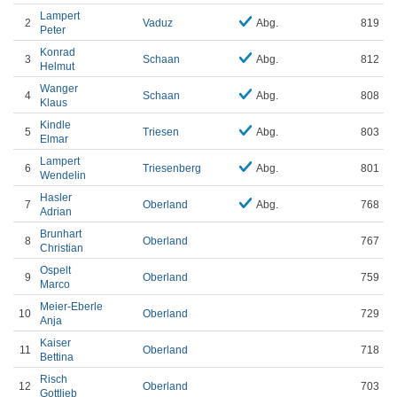
Lampert
2
Vaduz
Abg.
819
Peter
Konrad
3
Schaan
Abg.
812
Helmut
Wanger
4
Schaan
Abg.
808
Klaus
Kindle
5
Triesen
Abg.
803
Elmar
Lampert
6
Triesenberg
Abg.
801
Wendelin
Hasler
7
Oberland
Abg.
768
Adrian
Brunhart
8
Oberland
767
Christian
Ospelt
9
Oberland
759
Marco
Meier-Eberle
10
Oberland
729
Anja
Kaiser
11
Oberland
718
Bettina
Risch
12
Oberland
703
Gottlieb