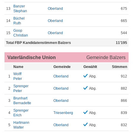
Banzer
13
Oberland
675
Stephan
Büchel
14
Oberland
665
Ruth
Goop
15
Oberland
544
Christian
Total FBP Kandidatenstimmen Balzers
11’195
Vaterländische Union
Gemeinde Balzers
Name
Gemeinde
Gewählt
Stimmen
Wolff
1
Oberland
Abg.
912
Peter
Sprenger
2
Oberland
Abg.
882
Peter
Brunhart
3
Oberland
866
Bernadette
Sprenger
4
Triesenberg
Abg.
839
Erich
Hartmann
5
Oberland
Abg.
832
Walter