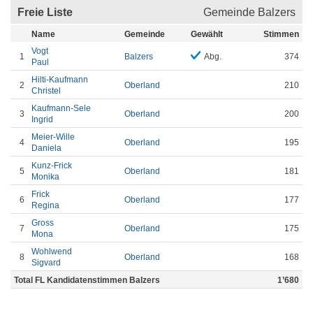
Freie Liste
Gemeinde Balzers
Name
Gemeinde
Gewählt
Stimmen
Vogt
1
Balzers
Abg.
374
Paul
Hilti-Kaufmann
2
Oberland
210
Christel
Kaufmann-Sele
3
Oberland
200
Ingrid
Meier-Wille
4
Oberland
195
Daniela
Kunz-Frick
5
Oberland
181
Monika
Frick
6
Oberland
177
Regina
Gross
7
Oberland
175
Mona
Wohlwend
8
Oberland
168
Sigvard
Total FL Kandidatenstimmen Balzers
1’680