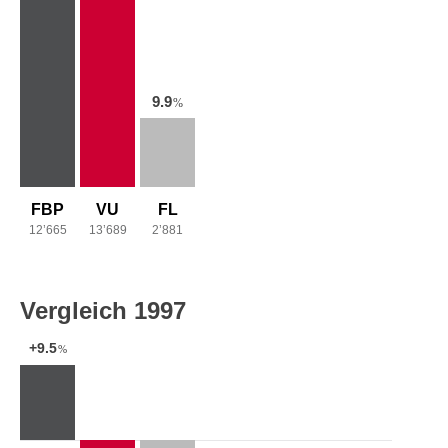
9.9
%
FBP
VU
FL
12’665
13’689
2’881
Vergleich 1997
+9.5
%