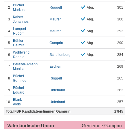
Büchel
2
Ruggell
Abg.
301
Markus
Kaiser
3
Mauren
Abg.
300
Johannes
Lampert
4
Mauren
Abg.
292
Rudolf
Bühler
5
Gamprin
Abg.
290
Helmut
Wohlwend
6
Schellenberg
Abg.
284
Renate
Bereiter-Amann
7
Eschen
269
Monica
Büchel
8
Ruggell
265
Gerlinde
Büchel
9
Unterland
262
Eduard
Blank
10
Unterland
257
Alois
Total FBP Kandidatenstimmen Gamprin
2’845
Vaterländische Union
Gemeinde Gamprin