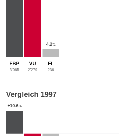
4.2
%
FBP
VU
FL
3’065
2’279
236
Vergleich 1997
+10.6
%