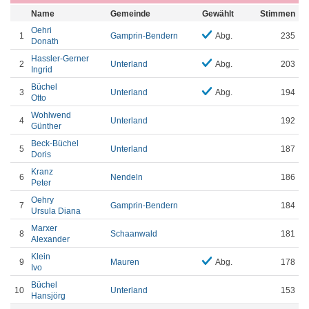
Name
Gemeinde
Gewählt
Stimmen
Oehri
1
Gamprin-Bendern
Abg.
235
Donath
Hassler-Gerner
2
Unterland
Abg.
203
Ingrid
Büchel
3
Unterland
Abg.
194
Otto
Wohlwend
4
Unterland
192
Günther
Beck-Büchel
5
Unterland
187
Doris
Kranz
6
Nendeln
186
Peter
Oehry
7
Gamprin-Bendern
184
Ursula Diana
Marxer
8
Schaanwald
181
Alexander
Klein
9
Mauren
Abg.
178
Ivo
Büchel
10
Unterland
153
Hansjörg