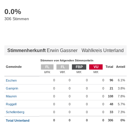
0.0
%
306 Stimmen
Stimmenherkunft
Erwin Gassner
Wahlkreis Unterland
Stimmen von folgenden Stimmzetteln
Gemeinde
FL
FL
FBP
VU
Total
Anteil
0
0
0
0
96
6.1%
Eschen
Gamprin
0
0
0
0
21
3.8%
Mauren
0
0
0
0
108
7.8%
Ruggell
0
0
0
0
48
5.7%
Schellenberg
0
0
0
0
33
7.3%
0
0
0
0
306
0%
Total Unterland