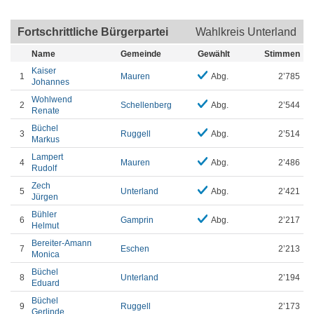
Fortschrittliche Bürgerpartei
Wahlkreis Unterland
Name
Gemeinde
Gewählt
Stimmen
Kaiser
1
Mauren
Abg.
2’785
Johannes
Wohlwend
2
Schellenberg
Abg.
2’544
Renate
Büchel
3
Ruggell
Abg.
2’514
Markus
Lampert
4
Mauren
Abg.
2’486
Rudolf
Zech
5
Unterland
Abg.
2’421
Jürgen
Bühler
6
Gamprin
Abg.
2’217
Helmut
Bereiter-Amann
7
Eschen
2’213
Monica
Büchel
8
Unterland
2’194
Eduard
Büchel
9
Ruggell
2’173
Gerlinde