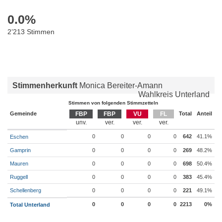
0.0
%
2’213 Stimmen
Stimmenherkunft
Monica Bereiter-Amann
Wahlkreis Unterland
Stimmen von folgenden Stimmzetteln
Gemeinde
FBP
FBP
VU
FL
Total
Anteil
0
0
0
0
642
41.1%
Eschen
Gamprin
0
0
0
0
269
48.2%
Mauren
0
0
0
0
698
50.4%
Ruggell
0
0
0
0
383
45.4%
Schellenberg
0
0
0
0
221
49.1%
0
0
0
0
2213
0%
Total Unterland