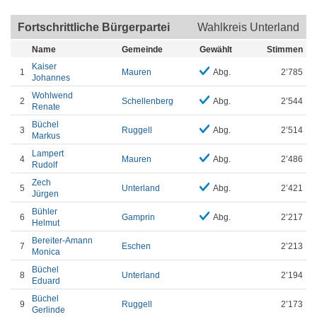
Fortschrittliche Bürgerpartei
Wahlkreis Unterland
Name
Gemeinde
Gewählt
Stimmen
Kaiser
1
Mauren
Abg.
2’785
Johannes
Wohlwend
2
Schellenberg
Abg.
2’544
Renate
Büchel
3
Ruggell
Abg.
2’514
Markus
Lampert
4
Mauren
Abg.
2’486
Rudolf
Zech
5
Unterland
Abg.
2’421
Jürgen
Bühler
6
Gamprin
Abg.
2’217
Helmut
Bereiter-Amann
7
Eschen
2’213
Monica
Büchel
8
Unterland
2’194
Eduard
Büchel
9
Ruggell
2’173
Gerlinde