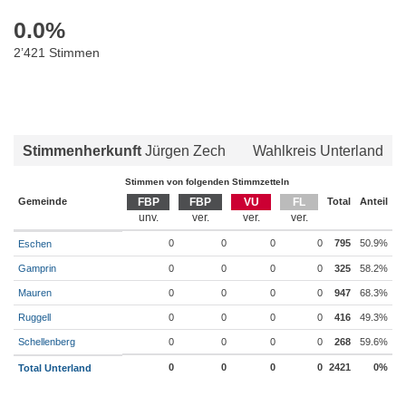
0.0
%
2’421 Stimmen
Stimmenherkunft
Jürgen Zech
Wahlkreis Unterland
Stimmen von folgenden Stimmzetteln
Gemeinde
FBP
FBP
VU
FL
Total
Anteil
0
0
0
0
795
50.9%
Eschen
Gamprin
0
0
0
0
325
58.2%
Mauren
0
0
0
0
947
68.3%
Ruggell
0
0
0
0
416
49.3%
Schellenberg
0
0
0
0
268
59.6%
0
0
0
0
2421
0%
Total Unterland