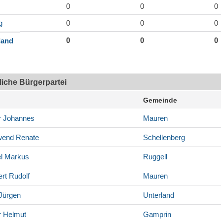
0
0
0
g
0
0
0
0
0
0
land
tliche Bürgerpartei
Gemeinde
r
Johannes
Mauren
wend
Renate
Schellenberg
l
Markus
Ruggell
rt
Rudolf
Mauren
Jürgen
Unterland
r
Helmut
Gamprin