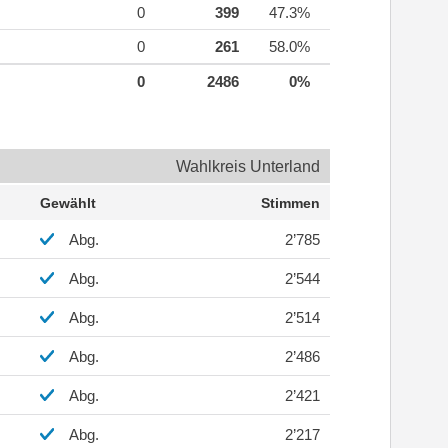
0
399
47.3%
0
261
58.0%
0
2486
0%
Wahlkreis Unterland
Gewählt
Stimmen
Abg.
2’785
Abg.
2’544
Abg.
2’514
Abg.
2’486
Abg.
2’421
Abg.
2’217