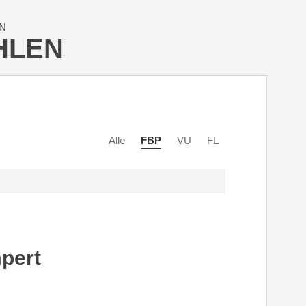
N
HLEN
Alle
FBP
VU
FL
pert