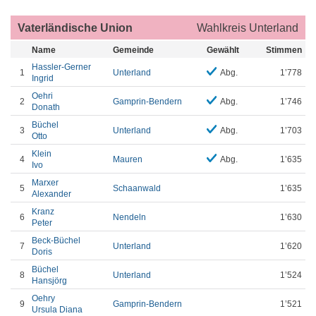
Vaterländische Union
Wahlkreis Unterland
Name
Gemeinde
Gewählt
Stimmen
Hassler-Gerner
1
Unterland
Abg.
1’778
Ingrid
Oehri
2
Gamprin-Bendern
Abg.
1’746
Donath
Büchel
3
Unterland
Abg.
1’703
Otto
Klein
4
Mauren
Abg.
1’635
Ivo
Marxer
5
Schaanwald
1’635
Alexander
Kranz
6
Nendeln
1’630
Peter
Beck-Büchel
7
Unterland
1’620
Doris
Büchel
8
Unterland
1’524
Hansjörg
Oehry
9
Gamprin-Bendern
1’521
Ursula Diana