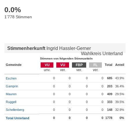
0.0
%
1’778 Stimmen
Stimmenherkunft
Ingrid Hassler-Gerner
Wahlkreis Unterland
Stimmen von folgenden Stimmzetteln
Gemeinde
VU
VU
FBP
FL
Total
Anteil
0
0
0
0
685
43.9%
Eschen
Gamprin
0
0
0
0
203
36.4%
Mauren
0
0
0
0
409
29.5%
Ruggell
0
0
0
0
333
39.5%
Schellenberg
0
0
0
0
148
32.9%
0
0
0
0
1778
0%
Total Unterland