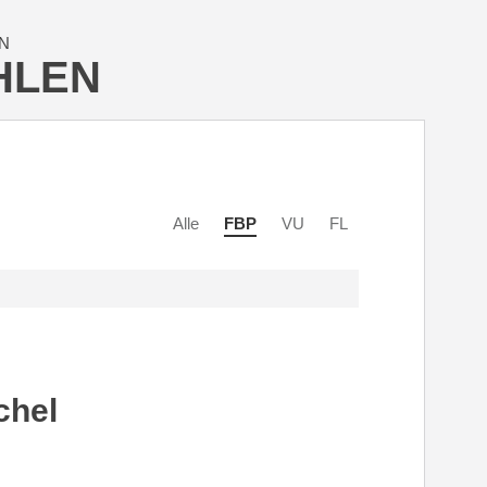
N
HLEN
Alle
FBP
VU
FL
chel