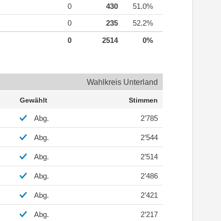
0
430
51.0%
0
235
52.2%
0
2514
0%
Wahlkreis Unterland
Gewählt
Stimmen
Abg.
2’785
Abg.
2’544
Abg.
2’514
Abg.
2’486
Abg.
2’421
Abg.
2’217