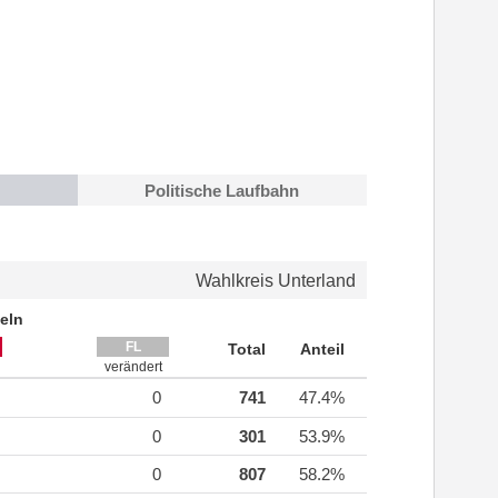
Politische Laufbahn
Wahlkreis Unterland
eln
FL
Total
Anteil
verändert
0
741
47.4%
0
301
53.9%
0
807
58.2%