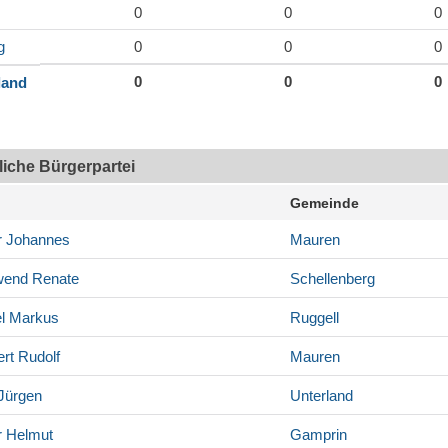
0
0
0
g
0
0
0
0
0
0
land
tliche Bürgerpartei
Gemeinde
r
Johannes
Mauren
wend
Renate
Schellenberg
l
Markus
Ruggell
rt
Rudolf
Mauren
Jürgen
Unterland
r
Helmut
Gamprin