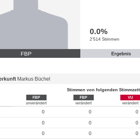
0.0
%
2’514 Stimmen
FBP
Ergebnis
rkunft
Markus Büchel
Stimmen von folgenden Stimmzett
FBP
FBP
VU
unverändert
verändert
verändert
0
0
0
0
0
0
0
0
0