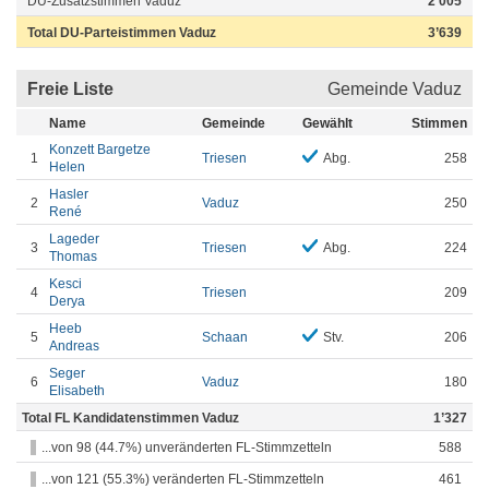
DU-Zusatzstimmen Vaduz
2’005
Total DU-Parteistimmen Vaduz
3’639
Freie Liste
Gemeinde Vaduz
Name
Gemeinde
Gewählt
Stimmen
Konzett Bargetze
1
Triesen
Abg.
258
Helen
Hasler
2
Vaduz
250
René
Lageder
3
Triesen
Abg.
224
Thomas
Kesci
4
Triesen
209
Derya
Heeb
5
Schaan
Stv.
206
Andreas
Seger
6
Vaduz
180
Elisabeth
Total FL Kandidatenstimmen Vaduz
1’327
...von 98 (44.7%) unveränderten FL-Stimmzetteln
588
...von 121 (55.3%) veränderten FL-Stimmzetteln
461