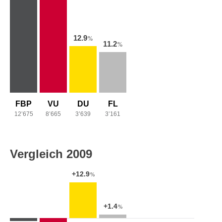
12.9
%
11.2
%
FBP
VU
DU
FL
12’675
8’665
3’639
3’161
Vergleich 2009
+12.9
%
+1.4
%