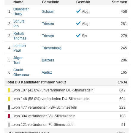
Name
Gemeinde
Gewählt
Stimmen
Quaderer
1
Schaan
Abg.
458
Harry
Schurti
2
Triesen
Abg.
281
Pio
Rehak
3
Triesen
Stv.
279
Thomas
Lenherr
4
Triesenberg
245
Paul
Jäger
5
Balzers
206
Toni
Gould
6
Vaduz
165
Giovanna
Total DU Kandidatenstimmen Vaduz
1’634
...von 107 (42.0%) unveränderten DU-Stimmzetteln
642
...von 148 (58.0%) veränderten DU-Stimmzetteln
604
...von 477 veränderten FBP-Stimmzetteln
229
...von 304 veränderten VU-Stimmzetteln
108
...von 121 veränderten FL-Stimmzetteln
51