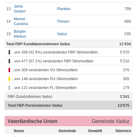
Jehle
13
Planken
709
Gaston
Marxer
14
Triesen
669
Carolina
Bürgler
15
Vaduz
535
Markus
Total FBP Kandidatenstimmen Vaduz
11’434
...von 358 (42.9%) unveränderten FBP-Stimmzetteln
5’370
...von 477 (57.1%) veränderten FBP-Stimmzetteln
5’210
...von 304 veränderten VU-Stimmzetteln
370
...von 148 veränderten DU-Stimmzetteln
305
...von 121 veränderten FL-Stimmzetteln
179
FBP-Zusatzstimmen Vaduz
1’241
Total FBP-Parteistimmen Vaduz
12’675
Vaterländische Union
Gemeinde Vaduz
Name
Gemeinde
Gewählt
Stimmen