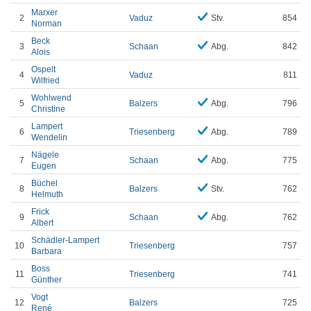
Marxer
2
Vaduz
Stv.
854
Norman
Beck
3
Schaan
Abg.
842
Alois
Ospelt
4
Vaduz
811
Wilfried
Wohlwend
5
Balzers
Abg.
796
Christine
Lampert
6
Triesenberg
Abg.
789
Wendelin
Nägele
7
Schaan
Abg.
775
Eugen
Büchel
8
Balzers
Stv.
762
Helmuth
Frick
9
Schaan
Abg.
762
Albert
Schädler-Lampert
10
Triesenberg
757
Barbara
Boss
11
Triesenberg
741
Günther
Vogt
12
Balzers
725
René