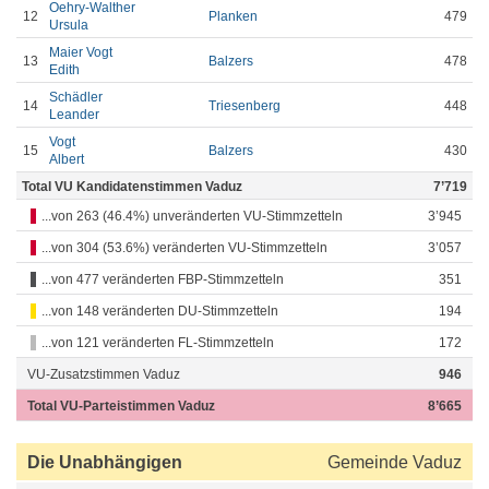
Oehry-Walther
12
Planken
479
Ursula
Maier Vogt
13
Balzers
478
Edith
Schädler
14
Triesenberg
448
Leander
Vogt
15
Balzers
430
Albert
Total VU Kandidatenstimmen Vaduz
7’719
...von 263 (46.4%) unveränderten VU-Stimmzetteln
3’945
...von 304 (53.6%) veränderten VU-Stimmzetteln
3’057
...von 477 veränderten FBP-Stimmzetteln
351
...von 148 veränderten DU-Stimmzetteln
194
...von 121 veränderten FL-Stimmzetteln
172
VU-Zusatzstimmen Vaduz
946
Total VU-Parteistimmen Vaduz
8’665
Die Unabhängigen
Gemeinde Vaduz