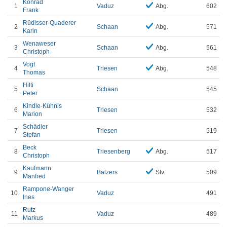
Konrad
1
Vaduz
Abg.
602
Frank
Rüdisser-Quaderer
2
Schaan
Abg.
571
Karin
Wenaweser
3
Schaan
Abg.
561
Christoph
Vogt
4
Triesen
Abg.
548
Thomas
Hilti
5
Schaan
545
Peter
Kindle-Kühnis
6
Triesen
532
Marion
Schädler
7
Triesen
519
Stefan
Beck
8
Triesenberg
Abg.
517
Christoph
Kaufmann
9
Balzers
Stv.
509
Manfred
Rampone-Wanger
10
Vaduz
491
Ines
Rutz
11
Vaduz
489
Markus