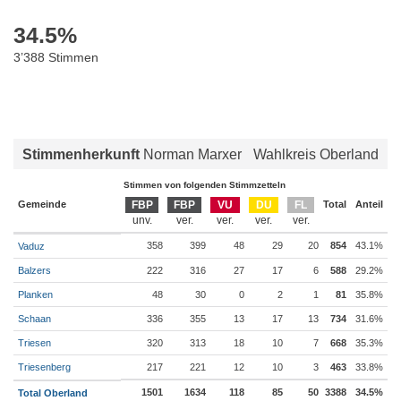
34.5
%
3’388 Stimmen
Stimmenherkunft
Norman Marxer
Wahlkreis Oberland
Stimmen von folgenden Stimmzetteln
Gemeinde
FBP
FBP
VU
DU
FL
Total
Anteil
358
399
48
29
20
854
43.1%
Vaduz
Balzers
222
316
27
17
6
588
29.2%
Planken
48
30
0
2
1
81
35.8%
Schaan
336
355
13
17
13
734
31.6%
Triesen
320
313
18
10
7
668
35.3%
Triesenberg
217
221
12
10
3
463
33.8%
1501
1634
118
85
50
3388
34.5%
Total Oberland