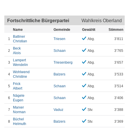
Fortschrittliche Bürgerpartei
Wahlkreis Oberland
Name
Gemeinde
Gewählt
Stimmen
Batliner
1
Triesen
Abg.
3’811
Christian
Beck
2
Schaan
Abg.
3’765
Alois
Lampert
3
Triesenberg
Abg.
3’657
Wendelin
Wohlwend
4
Balzers
Abg.
3’533
Christine
Frick
5
Schaan
Abg.
3’514
Albert
Nägele
6
Schaan
Abg.
3’406
Eugen
Marxer
7
Vaduz
Stv.
3’388
Norman
Büchel
8
Balzers
Stv.
3’369
Helmuth