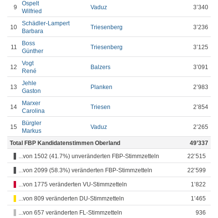
Ospelt
9
Vaduz
3’340
Wilfried
Schädler-Lampert
10
Triesenberg
3’236
Barbara
Boss
11
Triesenberg
3’125
Günther
Vogt
12
Balzers
3’091
René
Jehle
13
Planken
2’983
Gaston
Marxer
14
Triesen
2’854
Carolina
Bürgler
15
Vaduz
2’265
Markus
Total FBP Kandidatenstimmen Oberland
49’337
...von 1502 (41.7%) unveränderten FBP-Stimmzetteln
22’515
...von 2099 (58.3%) veränderten FBP-Stimmzetteln
22’599
...von 1775 veränderten VU-Stimmzetteln
1’822
...von 809 veränderten DU-Stimmzetteln
1’465
...von 657 veränderten FL-Stimmzetteln
936