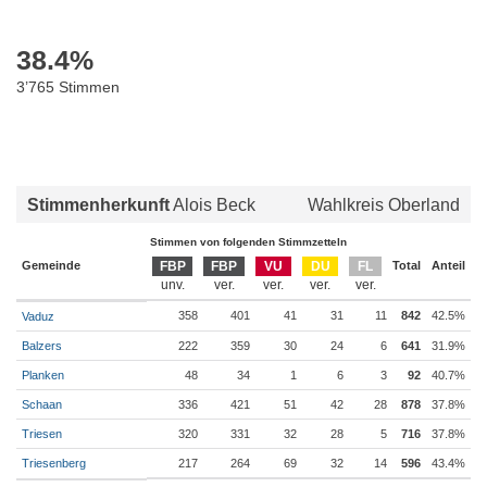
38.4
%
3’765 Stimmen
Stimmenherkunft
Alois Beck
Wahlkreis Oberland
Stimmen von folgenden Stimmzetteln
Gemeinde
FBP
FBP
VU
DU
FL
Total
Anteil
358
401
41
31
11
842
42.5%
Vaduz
Balzers
222
359
30
24
6
641
31.9%
Planken
48
34
1
6
3
92
40.7%
Schaan
336
421
51
42
28
878
37.8%
Triesen
320
331
32
28
5
716
37.8%
Triesenberg
217
264
69
32
14
596
43.4%