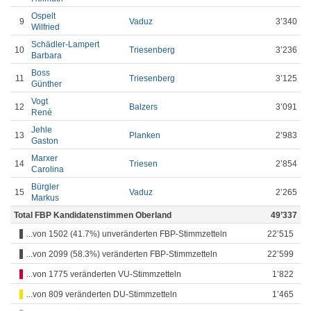
Ospelt
9
Vaduz
3’340
Wilfried
Schädler-Lampert
10
Triesenberg
3’236
Barbara
Boss
11
Triesenberg
3’125
Günther
Vogt
12
Balzers
3’091
René
Jehle
13
Planken
2’983
Gaston
Marxer
14
Triesen
2’854
Carolina
Bürgler
15
Vaduz
2’265
Markus
Total FBP Kandidatenstimmen Oberland
49’337
...von 1502 (41.7%) unveränderten FBP-Stimmzetteln
22’515
...von 2099 (58.3%) veränderten FBP-Stimmzetteln
22’599
...von 1775 veränderten VU-Stimmzetteln
1’822
...von 809 veränderten DU-Stimmzetteln
1’465