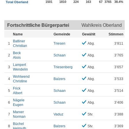
1501
1810
224
163
67
3765
38.4%
Total Oberland
Fortschrittliche Bürgerpartei
Wahlkreis Oberland
Name
Gemeinde
Gewählt
Stimmen
Batliner
1
Triesen
Abg.
3’811
Christian
Beck
2
Schaan
Abg.
3’765
Alois
Lampert
3
Triesenberg
Abg.
3’657
Wendelin
Wohlwend
4
Balzers
Abg.
3’533
Christine
Frick
5
Schaan
Abg.
3’514
Albert
Nägele
6
Schaan
Abg.
3’406
Eugen
Marxer
7
Vaduz
Stv.
3’388
Norman
Büchel
8
Balzers
Stv.
3’369
Helmuth