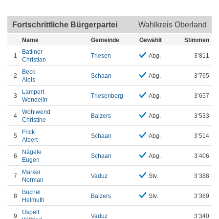
Fortschrittliche Bürgerpartei
Wahlkreis Oberland
Name
Gemeinde
Gewählt
Stimmen
Batliner
1
Triesen
Abg.
3’811
Christian
Beck
2
Schaan
Abg.
3’765
Alois
Lampert
3
Triesenberg
Abg.
3’657
Wendelin
Wohlwend
4
Balzers
Abg.
3’533
Christine
Frick
5
Schaan
Abg.
3’514
Albert
Nägele
6
Schaan
Abg.
3’406
Eugen
Marxer
7
Vaduz
Stv.
3’388
Norman
Büchel
8
Balzers
Stv.
3’369
Helmuth
Ospelt
9
Vaduz
3’340