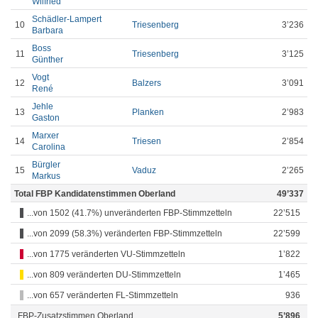
Wilfried
Schädler-Lampert
10
Triesenberg
3’236
Barbara
Boss
11
Triesenberg
3’125
Günther
Vogt
12
Balzers
3’091
René
Jehle
13
Planken
2’983
Gaston
Marxer
14
Triesen
2’854
Carolina
Bürgler
15
Vaduz
2’265
Markus
Total FBP Kandidatenstimmen Oberland
49’337
...von 1502 (41.7%) unveränderten FBP-Stimmzetteln
22’515
...von 2099 (58.3%) veränderten FBP-Stimmzetteln
22’599
...von 1775 veränderten VU-Stimmzetteln
1’822
...von 809 veränderten DU-Stimmzetteln
1’465
...von 657 veränderten FL-Stimmzetteln
936
FBP-Zusatzstimmen Oberland
5’896