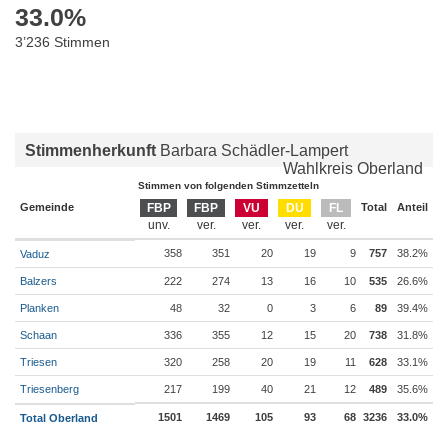
33.0
%
3’236 Stimmen
Stimmenherkunft
Barbara Schädler-Lampert
Wahlkreis Oberland
Stimmen von folgenden Stimmzetteln
Gemeinde
FBP
FBP
VU
DU
FL
Total
Anteil
358
351
20
19
9
757
38.2%
Vaduz
Balzers
222
274
13
16
10
535
26.6%
Planken
48
32
0
3
6
89
39.4%
Schaan
336
355
12
15
20
738
31.8%
Triesen
320
258
20
19
11
628
33.1%
Triesenberg
217
199
40
21
12
489
35.6%
1501
1469
105
93
68
3236
33.0%
Total Oberland