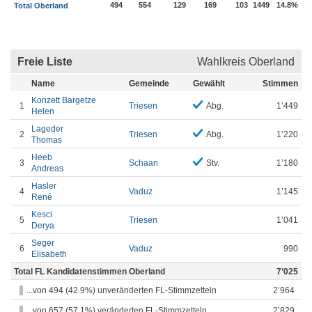
494
554
129
169
103
1449
14.8%
Total Oberland
Freie Liste
Wahlkreis Oberland
Name
Gemeinde
Gewählt
Stimmen
Konzett Bargetze
1
Triesen
Abg.
1’449
Helen
Lageder
2
Triesen
Abg.
1’220
Thomas
Heeb
3
Schaan
Stv.
1’180
Andreas
Hasler
4
Vaduz
1’145
René
Kesci
5
Triesen
1’041
Derya
Seger
6
Vaduz
990
Elisabeth
Total FL Kandidatenstimmen Oberland
7’025
...von 494 (42.9%) unveränderten FL-Stimmzetteln
2’964
...von 657 (57.1%) veränderten FL-Stimmzetteln
2’829