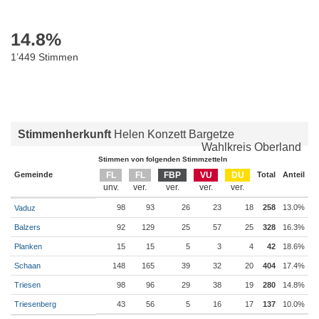
14.8
%
1’449 Stimmen
Stimmenherkunft
Helen Konzett Bargetze
Wahlkreis Oberland
Stimmen von folgenden Stimmzetteln
Gemeinde
FL
FL
FBP
VU
DU
Total
Anteil
98
93
26
23
18
258
13.0%
Vaduz
Balzers
92
129
25
57
25
328
16.3%
Planken
15
15
5
3
4
42
18.6%
Schaan
148
165
39
32
20
404
17.4%
Triesen
98
96
29
38
19
280
14.8%
Triesenberg
43
56
5
16
17
137
10.0%