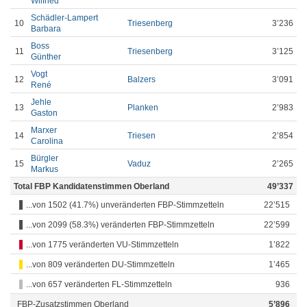
Wilfried
Schädler-Lampert
10
Triesenberg
3’236
Barbara
Boss
11
Triesenberg
3’125
Günther
Vogt
12
Balzers
3’091
René
Jehle
13
Planken
2’983
Gaston
Marxer
14
Triesen
2’854
Carolina
Bürgler
15
Vaduz
2’265
Markus
Total FBP Kandidatenstimmen Oberland
49’337
...von 1502 (41.7%) unveränderten FBP-Stimmzetteln
22’515
...von 2099 (58.3%) veränderten FBP-Stimmzetteln
22’599
...von 1775 veränderten VU-Stimmzetteln
1’822
...von 809 veränderten DU-Stimmzetteln
1’465
...von 657 veränderten FL-Stimmzetteln
936
FBP-Zusatzstimmen Oberland
5’896