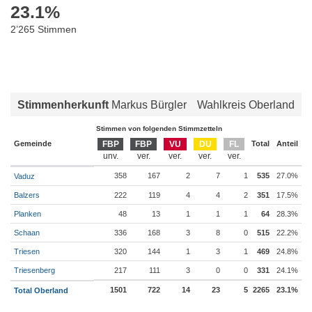
23.1
%
2’265 Stimmen
Stimmenherkunft
Markus Bürgler
Wahlkreis Oberland
Stimmen von folgenden Stimmzetteln
Gemeinde
FBP
FBP
VU
DU
FL
Total
Anteil
358
167
2
7
1
535
27.0%
Vaduz
Balzers
222
119
4
4
2
351
17.5%
Planken
48
13
1
1
1
64
28.3%
Schaan
336
168
3
8
0
515
22.2%
Triesen
320
144
1
3
1
469
24.8%
Triesenberg
217
111
3
0
0
331
24.1%
1501
722
14
23
5
2265
23.1%
Total Oberland