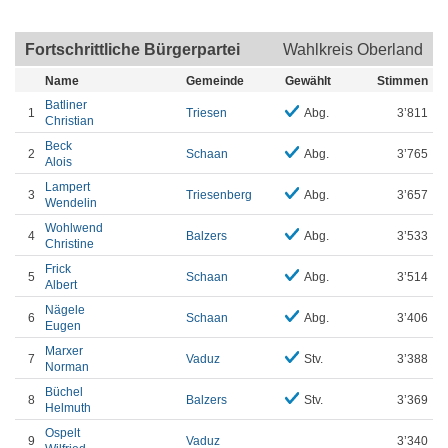
Fortschrittliche Bürgerpartei
Wahlkreis Oberland
Name
Gemeinde
Gewählt
Stimmen
Batliner
1
Triesen
Abg.
3’811
Christian
Beck
2
Schaan
Abg.
3’765
Alois
Lampert
3
Triesenberg
Abg.
3’657
Wendelin
Wohlwend
4
Balzers
Abg.
3’533
Christine
Frick
5
Schaan
Abg.
3’514
Albert
Nägele
6
Schaan
Abg.
3’406
Eugen
Marxer
7
Vaduz
Stv.
3’388
Norman
Büchel
8
Balzers
Stv.
3’369
Helmuth
Ospelt
9
Vaduz
3’340