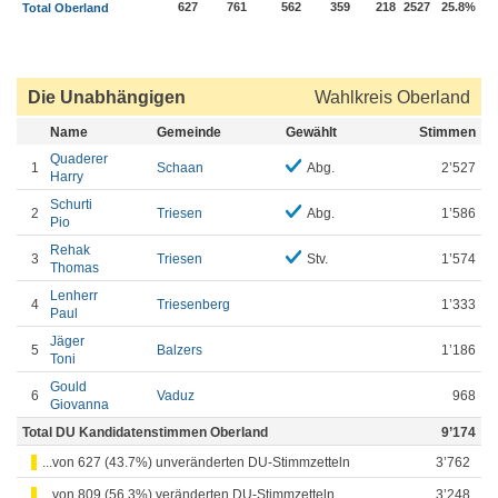
627
761
562
359
218
2527
25.8%
Total Oberland
Die Unabhängigen
Wahlkreis Oberland
Name
Gemeinde
Gewählt
Stimmen
Quaderer
1
Schaan
Abg.
2’527
Harry
Schurti
2
Triesen
Abg.
1’586
Pio
Rehak
3
Triesen
Stv.
1’574
Thomas
Lenherr
4
Triesenberg
1’333
Paul
Jäger
5
Balzers
1’186
Toni
Gould
6
Vaduz
968
Giovanna
Total DU Kandidatenstimmen Oberland
9’174
...von 627 (43.7%) unveränderten DU-Stimmzetteln
3’762
...von 809 (56.3%) veränderten DU-Stimmzetteln
3’248