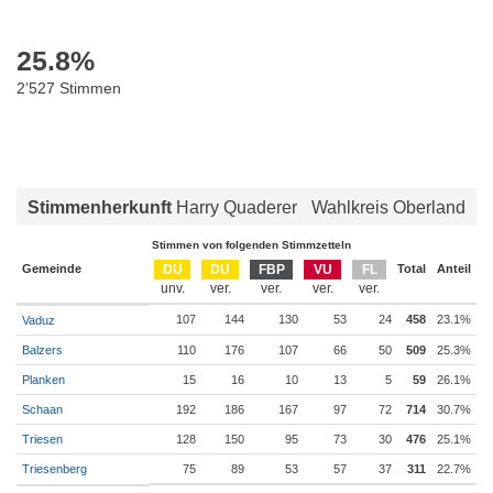
25.8
%
2’527 Stimmen
Stimmenherkunft
Harry Quaderer
Wahlkreis Oberland
Stimmen von folgenden Stimmzetteln
Gemeinde
DU
DU
FBP
VU
FL
Total
Anteil
107
144
130
53
24
458
23.1%
Vaduz
Balzers
110
176
107
66
50
509
25.3%
Planken
15
16
10
13
5
59
26.1%
Schaan
192
186
167
97
72
714
30.7%
Triesen
128
150
95
73
30
476
25.1%
Triesenberg
75
89
53
57
37
311
22.7%