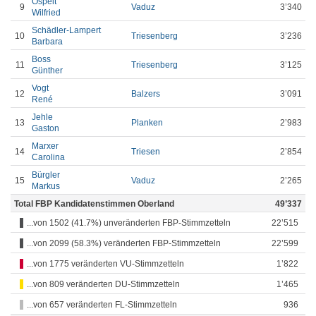
Ospelt
9
Vaduz
3’340
Wilfried
Schädler-Lampert
10
Triesenberg
3’236
Barbara
Boss
11
Triesenberg
3’125
Günther
Vogt
12
Balzers
3’091
René
Jehle
13
Planken
2’983
Gaston
Marxer
14
Triesen
2’854
Carolina
Bürgler
15
Vaduz
2’265
Markus
Total FBP Kandidatenstimmen Oberland
49’337
...von 1502 (41.7%) unveränderten FBP-Stimmzetteln
22’515
...von 2099 (58.3%) veränderten FBP-Stimmzetteln
22’599
...von 1775 veränderten VU-Stimmzetteln
1’822
...von 809 veränderten DU-Stimmzetteln
1’465
...von 657 veränderten FL-Stimmzetteln
936