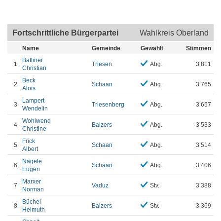
Fortschrittliche Bürgerpartei
Wahlkreis Oberland
Name
Gemeinde
Gewählt
Stimmen
Batliner
1
Triesen
Abg.
3’811
Christian
Beck
2
Schaan
Abg.
3’765
Alois
Lampert
3
Triesenberg
Abg.
3’657
Wendelin
Wohlwend
4
Balzers
Abg.
3’533
Christine
Frick
5
Schaan
Abg.
3’514
Albert
Nägele
6
Schaan
Abg.
3’406
Eugen
Marxer
7
Vaduz
Stv.
3’388
Norman
Büchel
8
Balzers
Stv.
3’369
Helmuth