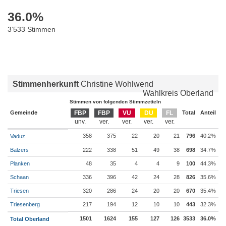
36.0
%
3’533 Stimmen
Stimmenherkunft
Christine Wohlwend
Wahlkreis Oberland
Stimmen von folgenden Stimmzetteln
Gemeinde
FBP
FBP
VU
DU
FL
Total
Anteil
358
375
22
20
21
796
40.2%
Vaduz
Balzers
222
338
51
49
38
698
34.7%
Planken
48
35
4
4
9
100
44.3%
Schaan
336
396
42
24
28
826
35.6%
Triesen
320
286
24
20
20
670
35.4%
Triesenberg
217
194
12
10
10
443
32.3%
1501
1624
155
127
126
3533
36.0%
Total Oberland