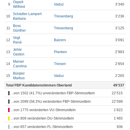
Ospelt
9
Vaduz
3’340
Wilfried
Schädler-Lampert
10
Triesenberg
3’236
Barbara
Boss
11
Triesenberg
3’125
Günther
Vogt
12
Balzers
3’091
René
Jehle
13
Planken
2’983
Gaston
Marxer
14
Triesen
2’854
Carolina
Bürgler
15
Vaduz
2’265
Markus
Total FBP Kandidatenstimmen Oberland
49’337
...von 1502 (41.7%) unveränderten FBP-Stimmzetteln
22’515
...von 2099 (58.3%) veränderten FBP-Stimmzetteln
22’599
...von 1775 veränderten VU-Stimmzetteln
1’822
...von 809 veränderten DU-Stimmzetteln
1’465
...von 657 veränderten FL-Stimmzetteln
936