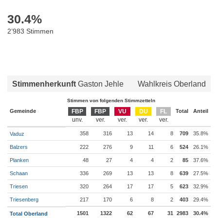
30.4
%
2’983 Stimmen
Stimmenherkunft
Gaston Jehle
Wahlkreis Oberland
Stimmen von folgenden Stimmzetteln
Gemeinde
FBP
FBP
VU
DU
FL
Total
Anteil
358
316
13
14
8
709
35.8%
Vaduz
Balzers
222
276
9
11
6
524
26.1%
Planken
48
27
4
4
2
85
37.6%
Schaan
336
269
13
13
8
639
27.5%
Triesen
320
264
17
17
5
623
32.9%
Triesenberg
217
170
6
8
2
403
29.4%
1501
1322
62
67
31
2983
30.4%
Total Oberland