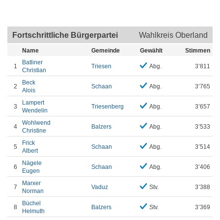
Fortschrittliche Bürgerpartei
Wahlkreis Oberland
Name
Gemeinde
Gewählt
Stimmen
Batliner
1
Triesen
Abg.
3’811
Christian
Beck
2
Schaan
Abg.
3’765
Alois
Lampert
3
Triesenberg
Abg.
3’657
Wendelin
Wohlwend
4
Balzers
Abg.
3’533
Christine
Frick
5
Schaan
Abg.
3’514
Albert
Nägele
6
Schaan
Abg.
3’406
Eugen
Marxer
7
Vaduz
Stv.
3’388
Norman
Büchel
8
Balzers
Stv.
3’369
Helmuth