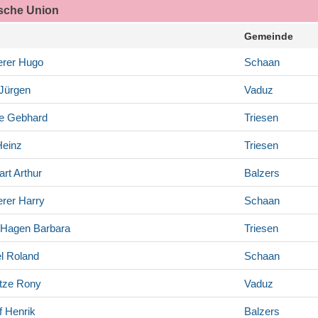
ische Union
Gemeinde
rer
Hugo
Schaan
Jürgen
Vaduz
e
Gebhard
Triesen
einz
Triesen
art
Arthur
Balzers
rer
Harry
Schaan
r-Hagen
Barbara
Triesen
l
Roland
Schaan
tze
Rony
Vaduz
f
Henrik
Balzers