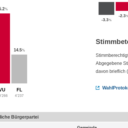
5.2
%
-2.3
-3.3
%
Stimmbet
14.5
%
Stimmberechtig
Abgegebene St
davon brieflich 
WahlProtok
VU
FL
0’266
4’237
tliche Bürgerpartei
Gemeinde