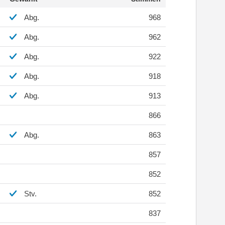
Abg.
968
Abg.
962
Abg.
922
Abg.
918
Abg.
913
866
Abg.
863
857
852
Stv.
852
837