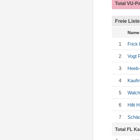
Total VU-P
Freie Liste
Name
1
Frick
2
Vogt
P
3
Heeb-
4
Kauf
5
Walch
6
Hilti
Ha
7
Schäd
Total FL K