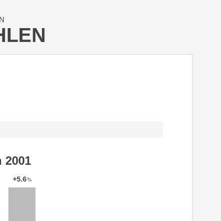
N
HLEN
h 2001
+5.6
%