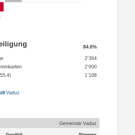
%
eiligung
84.6%
te
2’364
immkarten
2’000
(
55.4
)
1’108
oll
Vaduz
Gemeinde Vaduz
Gewählt
Stimmen