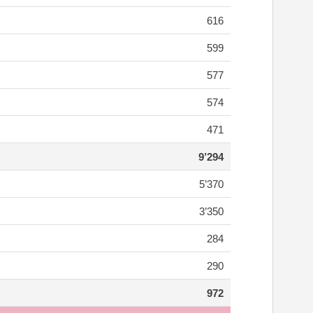
616
599
577
574
471
9’294
5’370
3’350
284
290
972