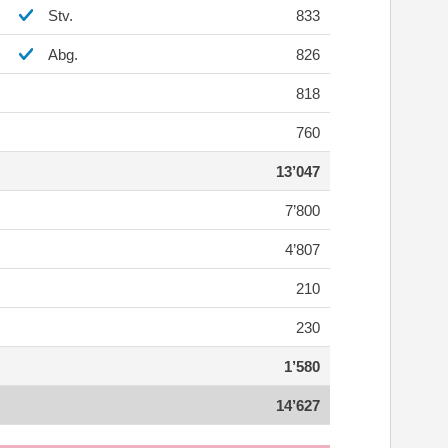
Stv.
833
Abg.
826
818
760
13’047
7’800
4’807
210
230
1’580
14’627