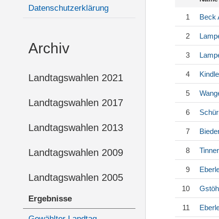
Datenschutzerklärung
1
Beck
2
Lampe
Archiv
3
Lampe
4
Kindle
Landtagswahlen 2021
5
Wang
Landtagswahlen 2017
6
Schü
Landtagswahlen 2013
7
Biede
8
Tinne
Landtagswahlen 2009
9
Eberl
Landtagswahlen 2005
10
Gstöh
Ergebnisse
11
Eberl
Gewählter Landtag