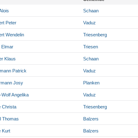
Alois
Schaan
rt
Peter
Vaduz
rt
Wendelin
Triesenberg
Elmar
Triesen
er
Klaus
Schaan
rmann
Patrick
Vaduz
rmann
Josy
Planken
r-Wolf
Angelika
Vaduz
e
Christa
Triesenberg
l
Thomas
Balzers
e
Kurt
Balzers