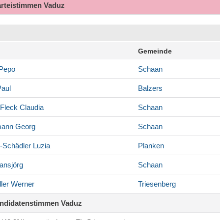
arteistimmen Vaduz
Gemeinde
Pepo
Schaan
aul
Balzers
Fleck
Claudia
Schaan
mann
Georg
Schaan
-Schädler
Luzia
Planken
nsjörg
Schaan
ler
Werner
Triesenberg
andidatenstimmen Vaduz