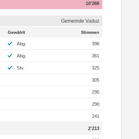
10’266
Gemeinde Vaduz
Gewählt
Stimmen
Abg.
396
Abg.
361
Stv.
325
305
295
290
241
2’213