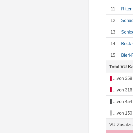
11
Ritter
12
Schäd
13
Schle
14
Beck
15
Bieri
Total VU K
...von 35
...von 31
...von 45
...von 15
VU-Zusatzs