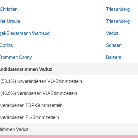
Christian
Triesenberg
ler
Ursula
Triesenberg
gel-Biedermann
Waltraud
Vaduz
Corina
Schaan
-Frommelt
Conny
Balzers
andidatenstimmen Vaduz
8 (53.1%) unveränderten VU-Stimmzetteln
6 (46.9%) veränderten VU-Stimmzetteln
4 veränderten FBP-Stimmzetteln
0 veränderten FL-Stimmzetteln
timmen Vaduz