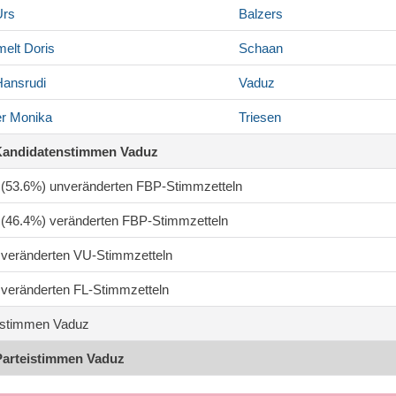
rs
Balzers
elt
Doris
Schaan
ansrudi
Vaduz
er
Monika
Triesen
Kandidatenstimmen Vaduz
4 (53.6%) unveränderten FBP-Stimmzetteln
4 (46.4%) veränderten FBP-Stimmzetteln
6 veränderten VU-Stimmzetteln
0 veränderten FL-Stimmzetteln
stimmen Vaduz
Parteistimmen Vaduz