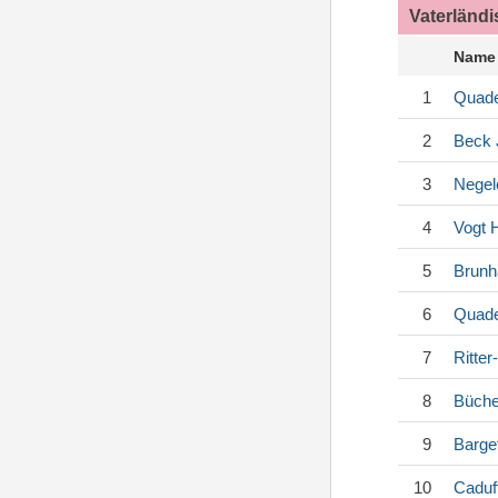
Vaterländ
Name
1
Quade
2
Beck
3
Negel
4
Vogt
H
5
Brunh
6
Quade
7
Ritte
8
Büche
9
Barge
10
Caduf