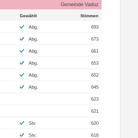
Gemeinde Vaduz
Gewählt
Stimmen
Abg.
693
Abg.
673
Abg.
661
Abg.
653
Abg.
652
Abg.
645
623
621
Stv.
620
Stv.
616