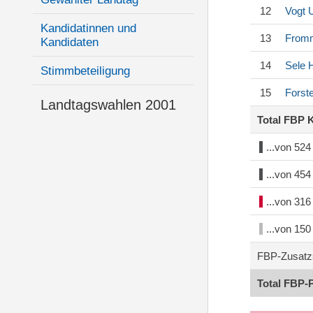
12
Vogt
U
Kandidatinnen und
13
Fromm
Kandidaten
14
Sele
H
Stimmbeteiligung
15
Forst
Landtagswahlen 2001
Total FBP 
...von 52
...von 45
...von 31
...von 15
FBP-Zusatz
Total FBP-