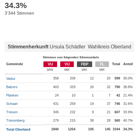
34.3
%
3’344 Stimmen
Stimmenherkunft
Ursula Schädler
Wahlkreis Oberland
Stimmen von folgenden Stimmzetteln
Gemeinde
VU
VU
FBP
FL
Total
Anteil
358
209
12
20
599
30.0%
Vaduz
Balzers
403
329
26
32
790
38.8%
Planken
24
10
1
7
42
21.4%
Schaan
431
259
19
37
746
31.6%
Triesen
345
232
9
21
607
33.9%
Triesenberg
279
215
38
28
560
40.7%
1840
1254
105
145
3344
34.3%
Total Oberland