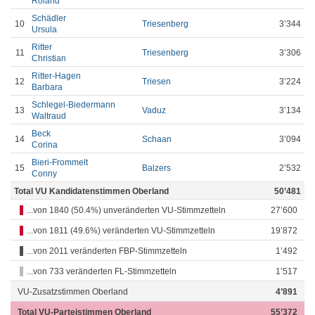
Roland
Schädler
10
Triesenberg
3’344
Ursula
Ritter
11
Triesenberg
3’306
Christian
Ritter-Hagen
12
Triesen
3’224
Barbara
Schlegel-Biedermann
13
Vaduz
3’134
Waltraud
Beck
14
Schaan
3’094
Corina
Bieri-Frommelt
15
Balzers
2’532
Conny
Total VU Kandidatenstimmen Oberland
50’481
...von 1840 (50.4%) unveränderten VU-Stimmzetteln
27’600
...von 1811 (49.6%) veränderten VU-Stimmzetteln
19’872
...von 2011 veränderten FBP-Stimmzetteln
1’492
...von 733 veränderten FL-Stimmzetteln
1’517
VU-Zusatzstimmen Oberland
4’891
Total VU-Parteistimmen Oberland
55’372