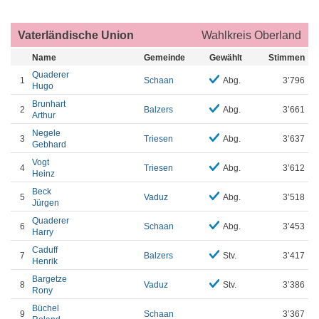
Vaterländische Union
Wahlkreis Oberland
Name
Gemeinde
Gewählt
Stimmen
Quaderer
1
Schaan
Abg.
3’796
Hugo
Brunhart
2
Balzers
Abg.
3’661
Arthur
Negele
3
Triesen
Abg.
3’637
Gebhard
Vogt
4
Triesen
Abg.
3’612
Heinz
Beck
5
Vaduz
Abg.
3’518
Jürgen
Quaderer
6
Schaan
Abg.
3’453
Harry
Caduff
7
Balzers
Stv.
3’417
Henrik
Bargetze
8
Vaduz
Stv.
3’386
Rony
Büchel
9
Schaan
3’367