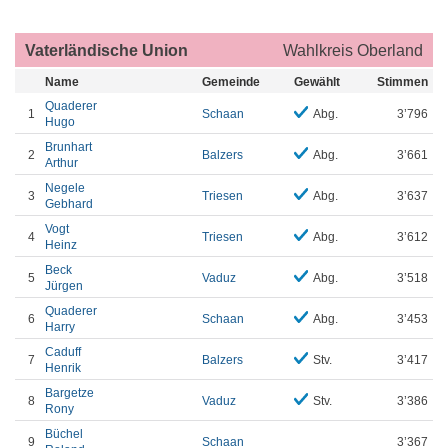
Vaterländische Union
Wahlkreis Oberland
Name
Gemeinde
Gewählt
Stimmen
Quaderer
1
Schaan
Abg.
3’796
Hugo
Brunhart
2
Balzers
Abg.
3’661
Arthur
Negele
3
Triesen
Abg.
3’637
Gebhard
Vogt
4
Triesen
Abg.
3’612
Heinz
Beck
5
Vaduz
Abg.
3’518
Jürgen
Quaderer
6
Schaan
Abg.
3’453
Harry
Caduff
7
Balzers
Stv.
3’417
Henrik
Bargetze
8
Vaduz
Stv.
3’386
Rony
Büchel
9
Schaan
3’367