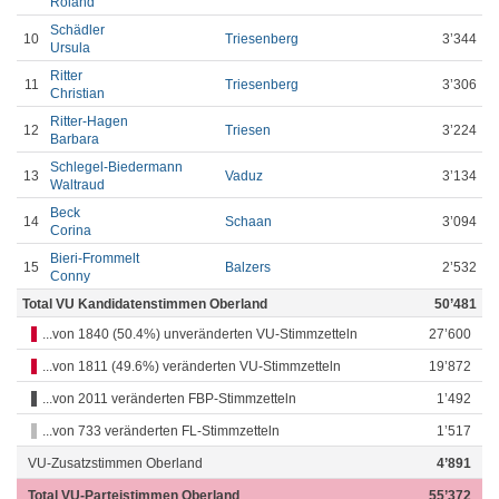
Roland
Schädler
10
Triesenberg
3’344
Ursula
Ritter
11
Triesenberg
3’306
Christian
Ritter-Hagen
12
Triesen
3’224
Barbara
Schlegel-Biedermann
13
Vaduz
3’134
Waltraud
Beck
14
Schaan
3’094
Corina
Bieri-Frommelt
15
Balzers
2’532
Conny
Total VU Kandidatenstimmen Oberland
50’481
...von 1840 (50.4%) unveränderten VU-Stimmzetteln
27’600
...von 1811 (49.6%) veränderten VU-Stimmzetteln
19’872
...von 2011 veränderten FBP-Stimmzetteln
1’492
...von 733 veränderten FL-Stimmzetteln
1’517
VU-Zusatzstimmen Oberland
4’891
Total VU-Parteistimmen Oberland
55’372