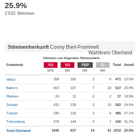
25.9
%
2’532 Stimmen
Stimmenherkunft
Conny Bieri-Frommelt
Wahlkreis Oberland
Stimmen von folgenden Stimmzetteln
Gemeinde
VU
VU
FBP
FL
Total
Anteil
358
105
2
6
471
23.6%
Vaduz
Balzers
403
107
7
10
527
25.9%
Planken
24
11
0
2
37
18.9%
Schaan
431
138
3
10
582
24.6%
Triesen
345
132
2
6
485
27.1%
Triesenberg
279
144
0
7
430
31.2%
1840
637
14
41
2532
25.9%
Total Oberland