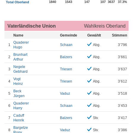
1840
1543
147
107
3637
37.3%
Total Oberland
Vaterländische Union
Wahlkreis Oberland
Name
Gemeinde
Gewählt
Stimmen
Quaderer
1
Schaan
Abg.
3’796
Hugo
Brunhart
2
Balzers
Abg.
3’661
Arthur
Negele
3
Triesen
Abg.
3’637
Gebhard
Vogt
4
Triesen
Abg.
3’612
Heinz
Beck
5
Vaduz
Abg.
3’518
Jürgen
Quaderer
6
Schaan
Abg.
3’453
Harry
Caduff
7
Balzers
Stv.
3’417
Henrik
Bargetze
8
Vaduz
Stv.
3’386
Rony