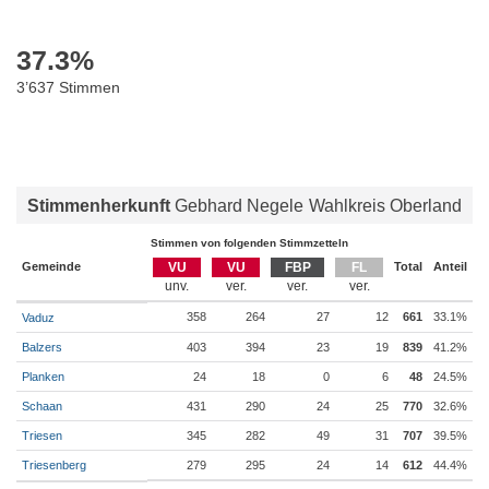
37.3
%
3’637 Stimmen
Stimmenherkunft
Gebhard Negele
Wahlkreis Oberland
Stimmen von folgenden Stimmzetteln
Gemeinde
VU
VU
FBP
FL
Total
Anteil
358
264
27
12
661
33.1%
Vaduz
Balzers
403
394
23
19
839
41.2%
Planken
24
18
0
6
48
24.5%
Schaan
431
290
24
25
770
32.6%
Triesen
345
282
49
31
707
39.5%
Triesenberg
279
295
24
14
612
44.4%