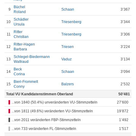
Büchel
9
Schaan
3’367
Roland
Schädler
10
Triesenberg
3’344
Ursula
Ritter
11
Triesenberg
3’306
Christian
Ritter-Hagen
12
Triesen
3’224
Barbara
Schlegel-Biedermann
13
Vaduz
3’134
Waltraud
Beck
14
Schaan
3’094
Corina
Bieri-Frommelt
15
Balzers
2’532
Conny
Total VU Kandidatenstimmen Oberland
50’481
...von 1840 (50.4%) unveränderten VU-Stimmzetteln
27’600
...von 1811 (49.6%) veränderten VU-Stimmzetteln
19’872
...von 2011 veränderten FBP-Stimmzetteln
1’492
...von 733 veränderten FL-Stimmzetteln
1’517