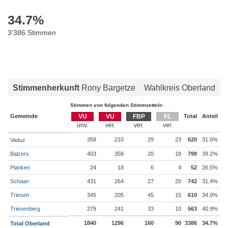
34.7
%
3’386 Stimmen
Stimmenherkunft
Rony Bargetze
Wahlkreis Oberland
Stimmen von folgenden Stimmzetteln
Gemeinde
VU
VU
FBP
FL
Total
Anteil
358
210
29
23
620
31.0%
Vaduz
Balzers
403
358
20
18
799
39.2%
Planken
24
18
6
4
52
26.5%
Schaan
431
264
27
20
742
31.4%
Triesen
345
205
45
15
610
34.0%
Triesenberg
279
241
33
10
563
40.9%
1840
1296
160
90
3386
34.7%
Total Oberland