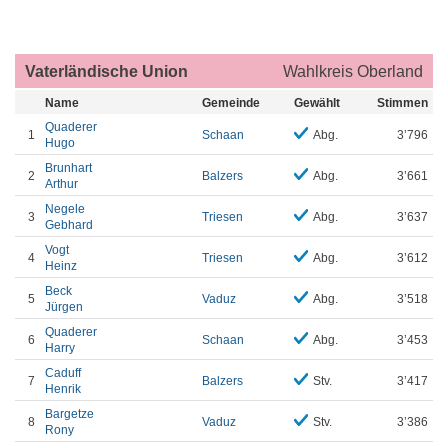
Vaterländische Union
Wahlkreis Oberland
Name
Gemeinde
Gewählt
Stimmen
Quaderer
1
Schaan
Abg.
3’796
Hugo
Brunhart
2
Balzers
Abg.
3’661
Arthur
Negele
3
Triesen
Abg.
3’637
Gebhard
Vogt
4
Triesen
Abg.
3’612
Heinz
Beck
5
Vaduz
Abg.
3’518
Jürgen
Quaderer
6
Schaan
Abg.
3’453
Harry
Caduff
7
Balzers
Stv.
3’417
Henrik
Bargetze
8
Vaduz
Stv.
3’386
Rony