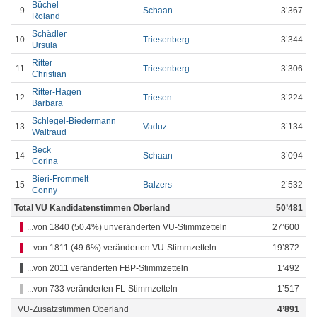
Büchel
9
Schaan
3’367
Roland
Schädler
10
Triesenberg
3’344
Ursula
Ritter
11
Triesenberg
3’306
Christian
Ritter-Hagen
12
Triesen
3’224
Barbara
Schlegel-Biedermann
13
Vaduz
3’134
Waltraud
Beck
14
Schaan
3’094
Corina
Bieri-Frommelt
15
Balzers
2’532
Conny
Total VU Kandidatenstimmen Oberland
50’481
...von 1840 (50.4%) unveränderten VU-Stimmzetteln
27’600
...von 1811 (49.6%) veränderten VU-Stimmzetteln
19’872
...von 2011 veränderten FBP-Stimmzetteln
1’492
...von 733 veränderten FL-Stimmzetteln
1’517
VU-Zusatzstimmen Oberland
4’891