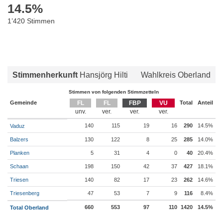
14.5
%
1’420 Stimmen
Stimmenherkunft
Hansjörg Hilti
Wahlkreis Oberland
Stimmen von folgenden Stimmzetteln
Gemeinde
FL
FL
FBP
VU
Total
Anteil
140
115
19
16
290
14.5%
Vaduz
Balzers
130
122
8
25
285
14.0%
Planken
5
31
4
0
40
20.4%
Schaan
198
150
42
37
427
18.1%
Triesen
140
82
17
23
262
14.6%
Triesenberg
47
53
7
9
116
8.4%
660
553
97
110
1420
14.5%
Total Oberland