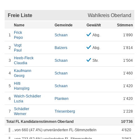
Freie Liste
Wahlkreis Oberland
Name
Gemeinde
Gewählt
Stimmen
Frick
1
Schaan
Abg.
1’890
Pepo
Vogt
2
Balzers
Abg.
1’814
Paul
Heeb-Fleck
3
Schaan
Stv.
1’504
Claudia
Kaufmann
4
Schaan
1’460
Georg
Hilti
5
Schaan
1’420
Hansjörg
Walch-Schädler
6
Planken
1’420
Luzia
Schädler
7
Triesenberg
1’228
Werner
Total FL Kandidatenstimmen Oberland
10’736
...von 660 (47.4%) unveränderten FL-Stimmzetteln
4’620