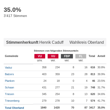
35.0
%
3’417 Stimmen
Stimmenherkunft
Henrik Caduff
Wahlkreis Oberland
Stimmen von folgenden Stimmzetteln
Gemeinde
VU
VU
FBP
FL
Total
Anteil
358
234
8
16
616
30.8%
Vaduz
Balzers
403
359
23
28
813
39.9%
Planken
24
18
0
4
46
23.5%
Schaan
431
277
21
19
748
31.7%
Triesen
345
254
8
13
620
34.6%
Triesenberg
279
278
10
7
574
41.7%
1840
1420
70
87
3417
35.0%
Total Oberland