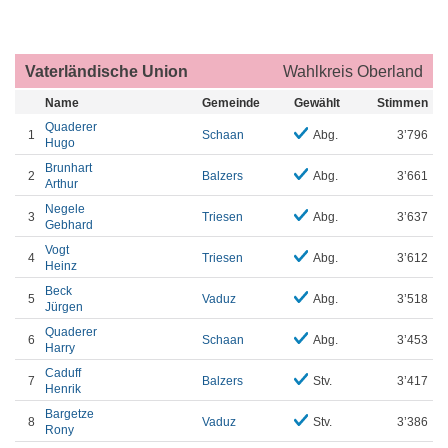
Vaterländische Union
Wahlkreis Oberland
Name
Gemeinde
Gewählt
Stimmen
Quaderer
1
Schaan
Abg.
3’796
Hugo
Brunhart
2
Balzers
Abg.
3’661
Arthur
Negele
3
Triesen
Abg.
3’637
Gebhard
Vogt
4
Triesen
Abg.
3’612
Heinz
Beck
5
Vaduz
Abg.
3’518
Jürgen
Quaderer
6
Schaan
Abg.
3’453
Harry
Caduff
7
Balzers
Stv.
3’417
Henrik
Bargetze
8
Vaduz
Stv.
3’386
Rony