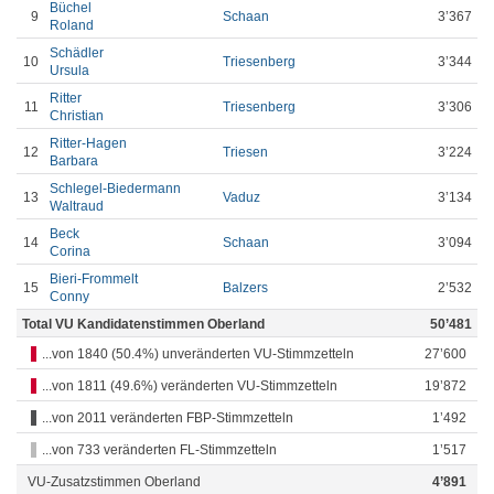
Büchel
9
Schaan
3’367
Roland
Schädler
10
Triesenberg
3’344
Ursula
Ritter
11
Triesenberg
3’306
Christian
Ritter-Hagen
12
Triesen
3’224
Barbara
Schlegel-Biedermann
13
Vaduz
3’134
Waltraud
Beck
14
Schaan
3’094
Corina
Bieri-Frommelt
15
Balzers
2’532
Conny
Total VU Kandidatenstimmen Oberland
50’481
...von 1840 (50.4%) unveränderten VU-Stimmzetteln
27’600
...von 1811 (49.6%) veränderten VU-Stimmzetteln
19’872
...von 2011 veränderten FBP-Stimmzetteln
1’492
...von 733 veränderten FL-Stimmzetteln
1’517
VU-Zusatzstimmen Oberland
4’891