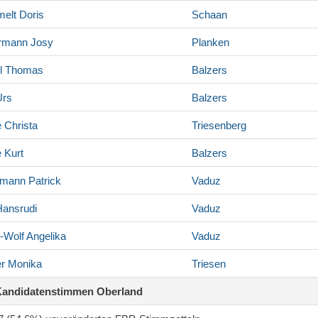
elt
Doris
Schaan
rmann
Josy
Planken
l
Thomas
Balzers
rs
Balzers
e
Christa
Triesenberg
e
Kurt
Balzers
rmann
Patrick
Vaduz
ansrudi
Vaduz
r-Wolf
Angelika
Vaduz
er
Monika
Triesen
Kandidatenstimmen Oberland