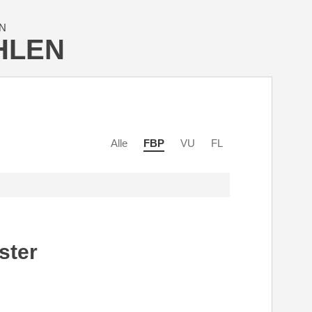
N
HLEN
Alle
FBP
VU
FL
ster