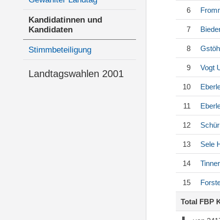
6
Fromm
Kandidatinnen und
Kandidaten
7
Biede
8
Gstöh
Stimmbeteiligung
9
Vogt
U
Landtagswahlen 2001
10
Eberl
11
Eberl
12
Schü
13
Sele
H
14
Tinne
15
Forst
Total FBP 