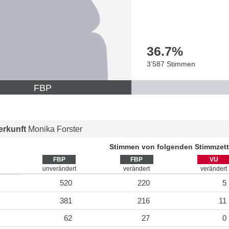
36.7
%
3’587 Stimmen
FBP
rkunft
Monika Forster
Stimmen von folgenden Stimmzett
FBP
FBP
VU
unverändert
verändert
verändert
520
220
5
381
216
11
62
27
0