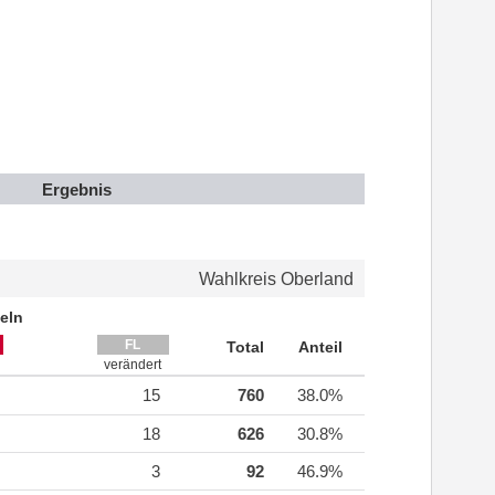
Ergebnis
Wahlkreis Oberland
eln
FL
Total
Anteil
verändert
15
760
38.0%
18
626
30.8%
3
92
46.9%