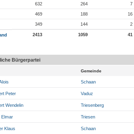
632
264
7
469
188
16
349
144
2
2413
1059
41
land
tliche Bürgerpartei
Gemeinde
Alois
Schaan
rt
Peter
Vaduz
rt
Wendelin
Triesenberg
Elmar
Triesen
er
Klaus
Schaan