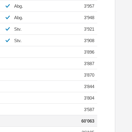
Abg.
3’957
Abg.
3’948
Stv.
3’921
Stv.
3’908
3’896
3’887
3’870
3’844
3’804
3’587
60’063