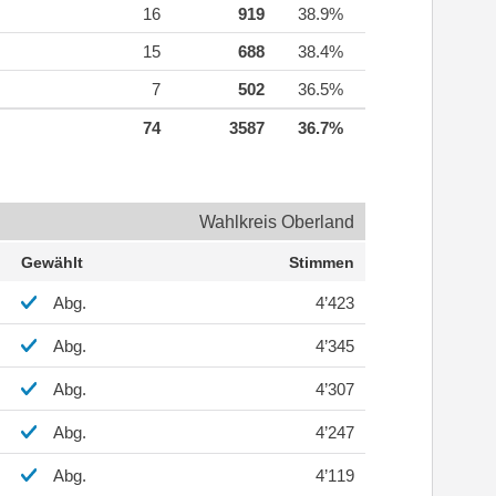
16
919
38.9%
15
688
38.4%
7
502
36.5%
74
3587
36.7%
Wahlkreis Oberland
Gewählt
Stimmen
Abg.
4’423
Abg.
4’345
Abg.
4’307
Abg.
4’247
Abg.
4’119