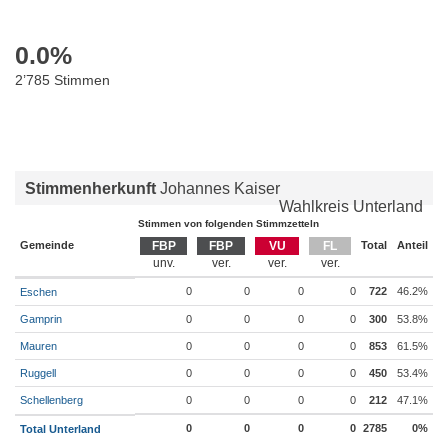
0.0
%
2’785 Stimmen
Stimmenherkunft
Johannes Kaiser
Wahlkreis Unterland
Stimmen von folgenden Stimmzetteln
Gemeinde
FBP
FBP
VU
FL
Total
Anteil
0
0
0
0
722
46.2%
Eschen
Gamprin
0
0
0
0
300
53.8%
Mauren
0
0
0
0
853
61.5%
Ruggell
0
0
0
0
450
53.4%
Schellenberg
0
0
0
0
212
47.1%
0
0
0
0
2785
0%
Total Unterland