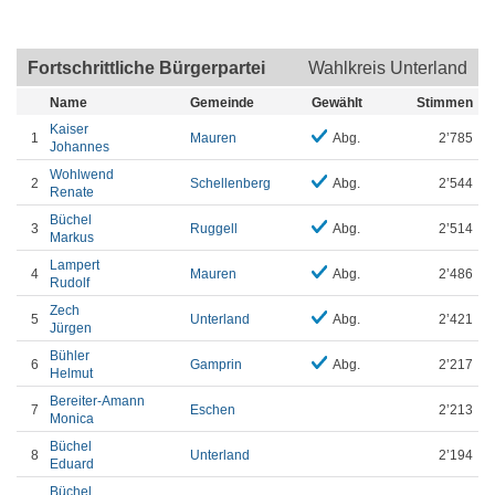
Fortschrittliche Bürgerpartei
Wahlkreis Unterland
Name
Gemeinde
Gewählt
Stimmen
Kaiser
1
Mauren
Abg.
2’785
Johannes
Wohlwend
2
Schellenberg
Abg.
2’544
Renate
Büchel
3
Ruggell
Abg.
2’514
Markus
Lampert
4
Mauren
Abg.
2’486
Rudolf
Zech
5
Unterland
Abg.
2’421
Jürgen
Bühler
6
Gamprin
Abg.
2’217
Helmut
Bereiter-Amann
7
Eschen
2’213
Monica
Büchel
8
Unterland
2’194
Eduard
Büchel